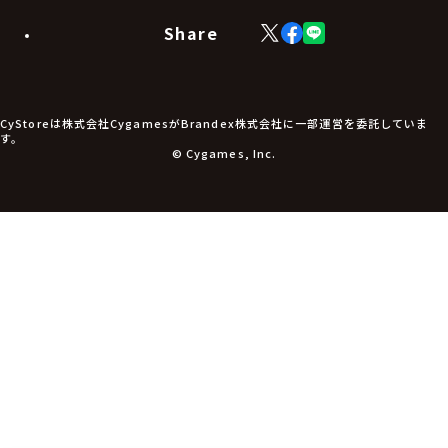
モバイルグッズ
生活雑貨
Share
X
Facebook
LINE
食品・飲料品
(Twitter)
食器
食玩
アパレル衣類
アパレル小物
CyStoreは株式会社CygamesがBrandex株式会社に一部運営を委託していま
アクセサリー
す。
文具
© Cygames, Inc.
書籍
コミック・小説
その他グッズ
チケット