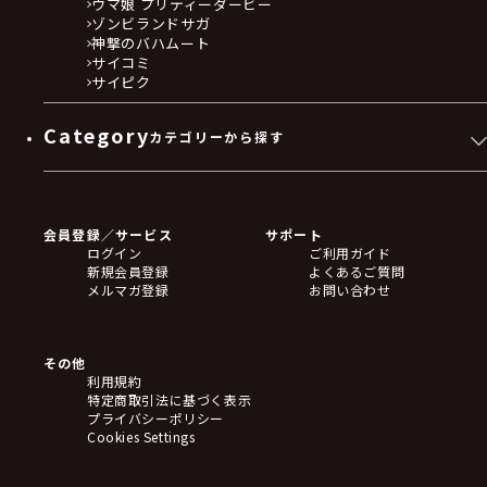
ウマ娘 プリティーダービー
ゾンビランドサガ
神撃のバハムート
サイコミ
サイピク
Category
カテゴリーから探す
ゲームソフト
Blu-ray・DVD
CD
会員登録／サービス
サポート
フィギュア
ログイン
ご利用ガイド
アクリルスタンド
新規会員登録
よくあるご質問
バッジ
メルマガ登録
お問い合わせ
キーホルダー・ストラップ
クリアファイル
ぬいぐるみ
アートボード
その他
ステッカー・シール・カード
利用規約
タペストリー・ポスター
特定商取引法に基づく表示
アームサポーター
プライバシーポリシー
ブレードホルダー
Cookies Settings
カードスリーブ・カード収納ケース
ラバーマット・マウスパッド