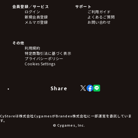
CD
会員登録／サービス
サポート
フィギュア
ログイン
ご利用ガイド
アクリルスタンド
新規会員登録
よくあるご質問
バッジ
メルマガ登録
お問い合わせ
キーホルダー・ストラップ
クリアファイル
ぬいぐるみ
アートボード
その他
ステッカー・シール・カード
利用規約
タペストリー・ポスター
特定商取引法に基づく表示
アームサポーター
プライバシーポリシー
ブレードホルダー
Cookies Settings
カードスリーブ・カード収納ケース
ラバーマット・マウスパッド
モバイルグッズ
生活雑貨
Share
X
Facebook
LINE
食品・飲料品
(Twitter)
食器
食玩
アパレル衣類
アパレル小物
CyStoreは株式会社CygamesがBrandex株式会社に一部運営を委託していま
アクセサリー
す。
文具
© Cygames, Inc.
書籍
コミック・小説