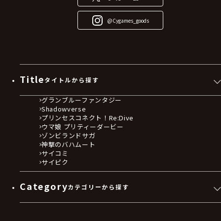
@Cygames_goods
Title
タイトルから探す
グランブルーファンタジー
Shadowverse
プリンセスコネクト！Re:Dive
ウマ娘 プリティーダービー
ゾンビランドサガ
神撃のバハムート
サイコミ
サイピク
Category
カテゴリーから探す
ゲームソフト
Blu-ray・DVD