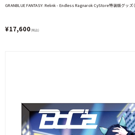
GRANBLUE FANTASY: Relink - Endless Ragnarok CyStore特装版グッ
¥17,600
(税込)