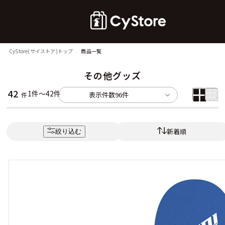
CyStore(サイストア)トップ
商品一覧
その他グッズ
42
1件～42件
表示件数
96件
件
新着順
絞り込む