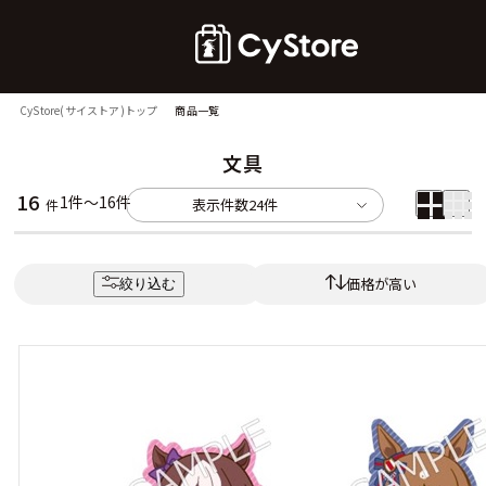
CyStore(サイストア)トップ
商品一覧
文具
16
1件～16件
表示件数
24件
件
価格が高い
絞り込む