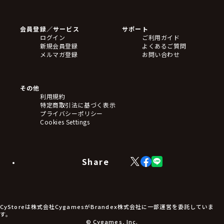
ゲームソフト
Blu-ray・DVD
CD
会員登録／サービス
サポート
フィギュア
ログイン
ご利用ガイド
アクリルスタンド
新規会員登録
よくあるご質問
バッジ
メルマガ登録
お問い合わせ
キーホルダー・ストラップ
クリアファイル
ぬいぐるみ
アートボード
その他
ステッカー・シール・カード
利用規約
タペストリー・ポスター
特定商取引法に基づく表示
アームサポーター
プライバシーポリシー
ブレードホルダー
Cookies Settings
カードスリーブ・カード収納ケース
ラバーマット・マウスパッド
モバイルグッズ
生活雑貨
Share
X
Facebook
LINE
食品・飲料品
(Twitter)
食器
食玩
アパレル衣類
アパレル小物
CyStoreは株式会社CygamesがBrandex株式会社に一部運営を委託していま
アクセサリー
す。
文具
© Cygames, Inc.