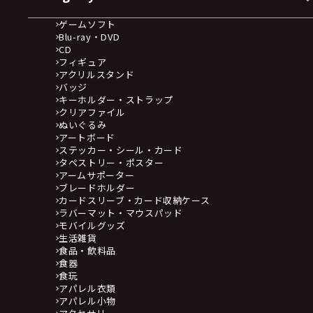
ゲームソフト
Blu-ray・DVD
CD
フィギュア
アクリルスタンド
バッジ
キーホルダー・ストラップ
クリアファイル
ぬいぐるみ
アートボード
ステッカー・シール・カード
タペストリー・ポスター
アームサポーター
ブレードホルダー
カードスリーブ・カード収納ケース
ラバーマット・マウスパッド
モバイルグッズ
生活雑貨
食品・飲料品
食器
食玩
アパレル衣類
アパレル小物