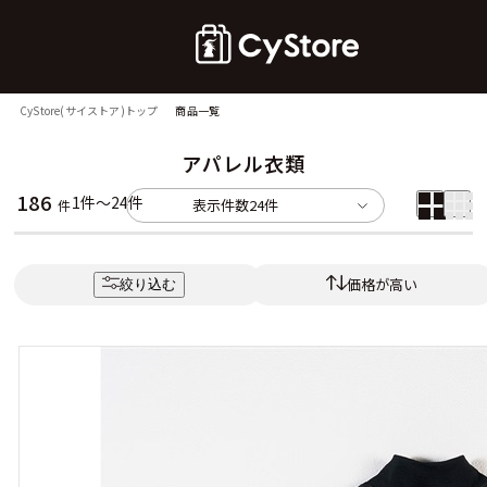
CyStore(サイストア)トップ
商品一覧
アパレル衣類
186
1件～24件
表示件数
24件
件
価格が高い
絞り込む