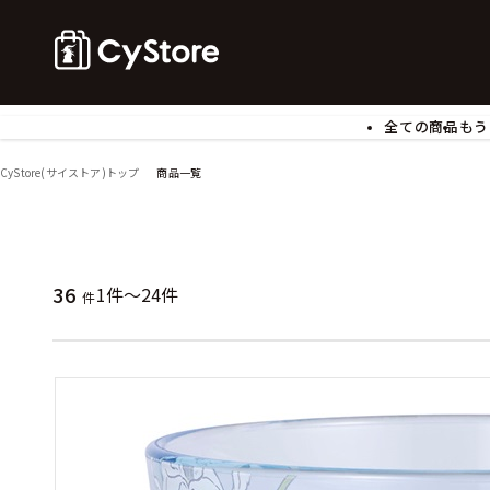
全ての商品
もう
ゲームソフト
B
CyStore(サイストア)トップ
商品一覧
アクリルスタンド
バ
ぬいぐるみ
ア
アームサポーター
ブ
モバイルグッズ
生
36
1件～24件
件
食玩
ア
文具
書
チケット