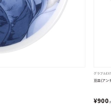
グラブルEXT
豆皿(アン
¥900
(