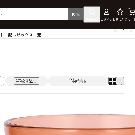
検索
詳細検索
ログイン
お気に入り
カー
ント一覧
トピックス一覧
フィギュア
クリアファイル
タペストリー・ポスター
ス
ラバーマット・マウスパッド
食器
新着順
絞り込む
アクセサリー
その他グッズ