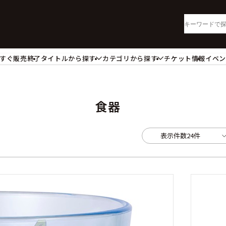
すぐ販売終了
タイトルから探す
カテゴリから探す
チケット情報
イベ
lu-ray・DVD
CD
ッジ
キーホルダー・ストラップ
ートボード
ステッカー・シール・カード
食器
レードホルダー
カードスリーブ・カード収納ケー
活雑貨
食品・飲料品
表示件数
24件
パレル衣類
アパレル小物
籍
コミック・小説