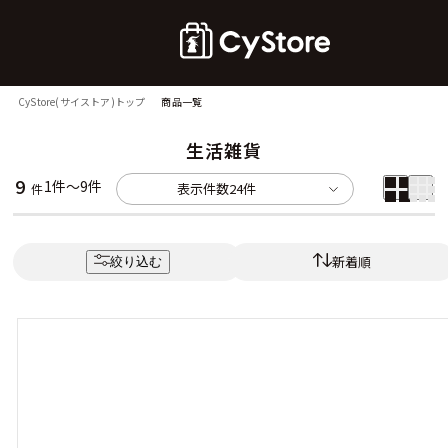
CyStore(サイストア)トップ
商品一覧
生活雑貨
9
1件～9件
表示件数
24件
件
新着順
絞り込む