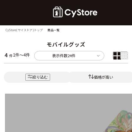
CyStore(サイストア)トップ
商品一覧
モバイルグッズ
4
1件～4件
表示件数
24件
件
価格が高い
絞り込む