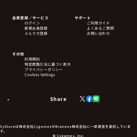
ゲームソフト
Blu-ray・DVD
CD
会員登録／サービス
サポート
フィギュア
ログイン
ご利用ガイド
アクリルスタンド
新規会員登録
よくあるご質問
バッジ
メルマガ登録
お問い合わせ
キーホルダー・ストラップ
クリアファイル
ぬいぐるみ
アートボード
その他
ステッカー・シール・カード
利用規約
タペストリー・ポスター
特定商取引法に基づく表示
アームサポーター
プライバシーポリシー
ブレードホルダー
Cookies Settings
カードスリーブ・カード収納ケース
ラバーマット・マウスパッド
モバイルグッズ
生活雑貨
Share
X
Facebook
LINE
食品・飲料品
(Twitter)
食器
食玩
アパレル衣類
アパレル小物
CyStoreは株式会社CygamesがBrandex株式会社に一部運営を委託していま
アクセサリー
す。
文具
© Cygames, Inc.