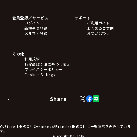
ゲームソフト
Blu-ray・DVD
CD
会員登録／サービス
サポート
フィギュア
ログイン
ご利用ガイド
アクリルスタンド
新規会員登録
よくあるご質問
バッジ
メルマガ登録
お問い合わせ
キーホルダー・ストラップ
クリアファイル
ぬいぐるみ
アートボード
その他
ステッカー・シール・カード
利用規約
タペストリー・ポスター
特定商取引法に基づく表示
アームサポーター
プライバシーポリシー
ブレードホルダー
Cookies Settings
カードスリーブ・カード収納ケース
ラバーマット・マウスパッド
モバイルグッズ
生活雑貨
Share
X
Facebook
LINE
食品・飲料品
(Twitter)
食器
食玩
アパレル衣類
アパレル小物
CyStoreは株式会社CygamesがBrandex株式会社に一部運営を委託していま
アクセサリー
す。
文具
© Cygames, Inc.