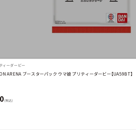
リティーダービー
NION ARENA ブースターパック ウマ娘 プリティーダービー【UA59BT】
60
(税込)