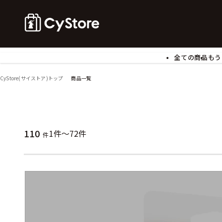
全ての商品
もう
ゲームソフト
B
CyStore(サイストア)トップ
商品一覧
アクリルスタンド
バ
ぬいぐるみ
ア
アームサポーター
ブ
モバイルグッズ
生
110
1件～72件
件
食玩
ア
文具
書
チケット