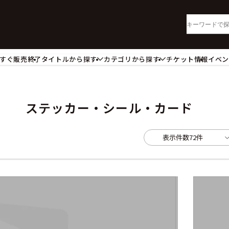
すぐ販売終了
タイトルから探す
カテゴリから探す
チケット情報
イベ
lu-ray・DVD
CD
ッジ
キーホルダー・ストラップ
ートボード
ステッカー・シール・カード
ステッカー・シール・カード
レードホルダー
カードスリーブ・カード収納ケー
活雑貨
食品・飲料品
表示件数
72件
パレル衣類
アパレル小物
籍
コミック・小説