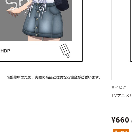
サイピク
TVアニメ
¥660
(
終了間近