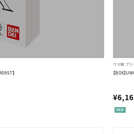
ウマ娘 プ
59ST】
【BOX】U
¥6,1
NEW