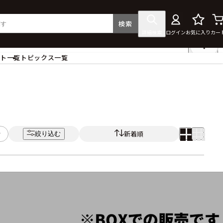
検索
詳細検索
ログイン
お気に入り
カー
ント一覧
トピックス一覧
フィギュア
クリアファイル
タペストリー・ポスター
ス
ラバーマット・マウスパッド
食器
新着順
絞り込む
アクセサリー
その他グッズ