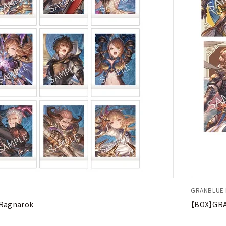
GRANBLUE F
Ragnarok
【BOX】GR