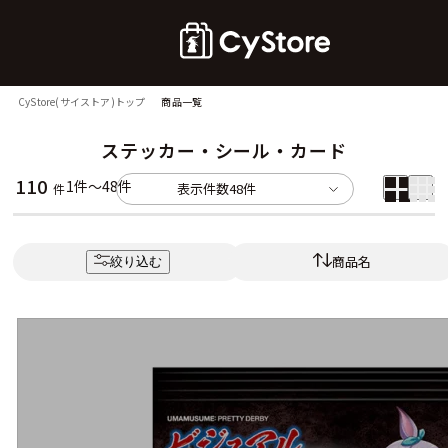
CyStore(サイストア)トップ
商品一覧
ステッカー・シール・カード
110
1件～48件
表示件数
48件
件
商品名
絞り込む