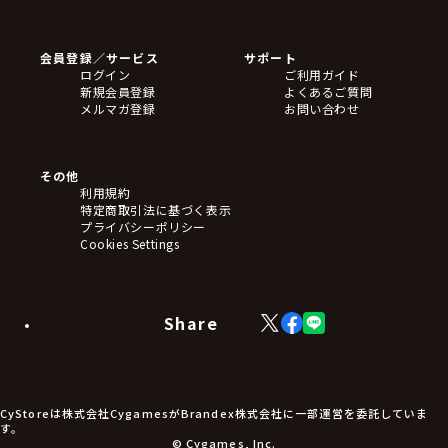
ゲームソフト
Blu-ray・DVD
CD
会員登録／サービス
サポート
フィギュア
ログイン
ご利用ガイド
アクリルスタンド
新規会員登録
よくあるご質問
バッジ
メルマガ登録
お問い合わせ
キーホルダー・ストラップ
クリアファイル
ぬいぐるみ
アートボード
その他
ステッカー・シール・カード
利用規約
タペストリー・ポスター
特定商取引法に基づく表示
アームサポーター
プライバシーポリシー
ブレードホルダー
Cookies Settings
カードスリーブ・カード収納ケース
ラバーマット・マウスパッド
モバイルグッズ
生活雑貨
Share
X
Facebook
LINE
食品・飲料品
(Twitter)
食器
食玩
アパレル衣類
アパレル小物
CyStoreは株式会社CygamesがBrandex株式会社に一部運営を委託していま
アクセサリー
す。
文具
© Cygames, Inc.