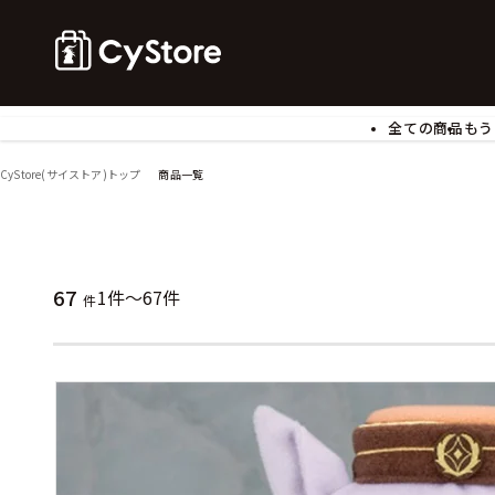
全ての商品
もう
ゲームソフト
B
CyStore(サイストア)トップ
商品一覧
アクリルスタンド
バ
ぬいぐるみ
ア
アームサポーター
ブ
モバイルグッズ
生
67
1件～67件
件
食玩
ア
文具
書
チケット