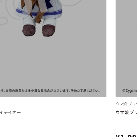
ウマ娘 プ
カイテイオー
ウマ娘 プ