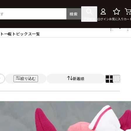
検索
詳細検索
ログイン
お気に入り
カー
ント一覧
トピックス一覧
フィギュア
クリアファイル
タペストリー・ポスター
ス
ラバーマット・マウスパッド
食器
新着順
絞り込む
アクセサリー
その他グッズ