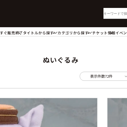
すぐ販売終了
タイトルから探す
カテゴリから探す
チケット情報
イベ
lu-ray・DVD
CD
ッジ
キーホルダー・ストラップ
ートボード
ステッカー・シール・カード
ぬいぐるみ
レードホルダー
カードスリーブ・カード収納ケー
活雑貨
食品・飲料品
表示件数
72件
パレル衣類
アパレル小物
籍
コミック・小説