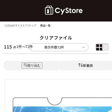
CyStore(サイストア)トップ
商品一覧
クリアファイル
115
1件～72件
表示件数
72件
件
新着順
絞り込む