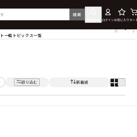
検索
詳細検索
ログイン
お気に入り
カー
ント一覧
トピックス一覧
フィギュア
クリアファイル
タペストリー・ポスター
ス
ラバーマット・マウスパッド
食器
新着順
絞り込む
アクセサリー
その他グッズ