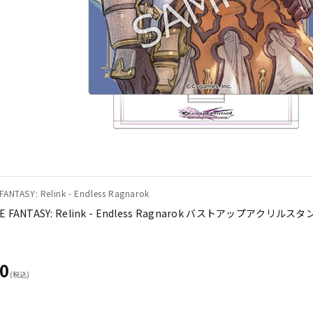
ANTASY: Relink - Endless Ragnarok
E FANTASY: Relink - Endless Ragnarok バストアップアクリ
50
(税込)