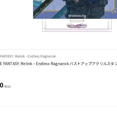
ANTASY: Relink - Endless Ragnarok
E FANTASY: Relink - Endless Ragnarok バストアップアク
50
(税込)