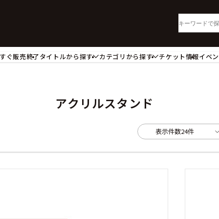
すぐ販売終了
タイトルから探す
カテゴリから探す
チケット情報
イベ
lu-ray・DVD
CD
ッジ
キーホルダー・ストラップ
ートボード
ステッカー・シール・カード
アクリルスタンド
レードホルダー
カードスリーブ・カード収納ケー
活雑貨
食品・飲料品
表示件数
24件
パレル衣類
アパレル小物
籍
コミック・小説