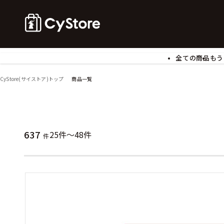
全ての商品
もう
ゲームソフト
B
CyStore(サイストア)トップ
商品一覧
アクリルスタンド
バ
ぬいぐるみ
ア
アームサポーター
ブ
モバイルグッズ
生
637
25件～48件
件
食玩
ア
文具
書
チケット