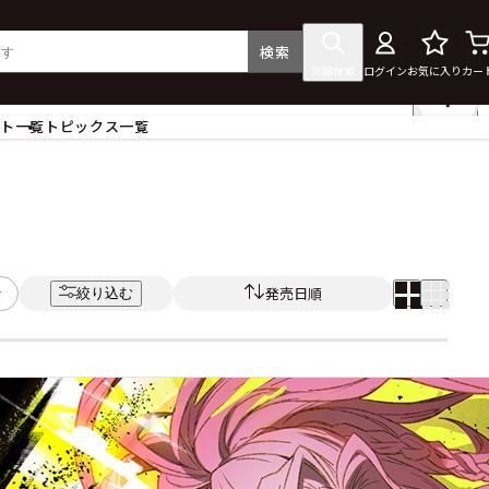
検索
詳細検索
ログイン
お気に入り
カー
ント一覧
トピックス一覧
フィギュア
クリアファイル
タペストリー・ポスター
ス
ラバーマット・マウスパッド
食器
発売日順
絞り込む
アクセサリー
その他グッズ