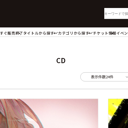
すぐ販売終了
タイトルから探す
カテゴリから探す
チケット情報
イベ
lu-ray・DVD
CD
ッジ
キーホルダー・ストラップ
ートボード
ステッカー・シール・カード
CD
レードホルダー
カードスリーブ・カード収納ケー
活雑貨
食品・飲料品
表示件数
24件
パレル衣類
アパレル小物
籍
コミック・小説