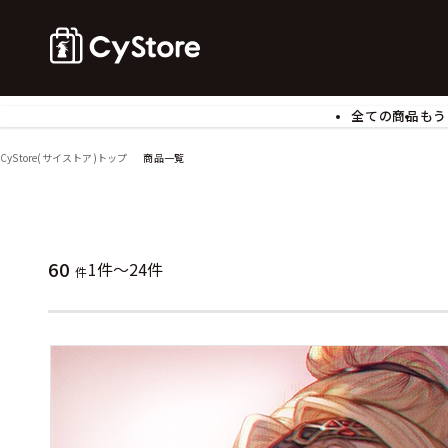
全ての商品
もう
ゲームソフト
B
CyStore(サイストア)トップ
商品一覧
アクリルスタンド
バ
ぬいぐるみ
ア
アームサポーター
ブ
モバイルグッズ
生
60
1件～24件
件
食玩
ア
文具
書
チケット