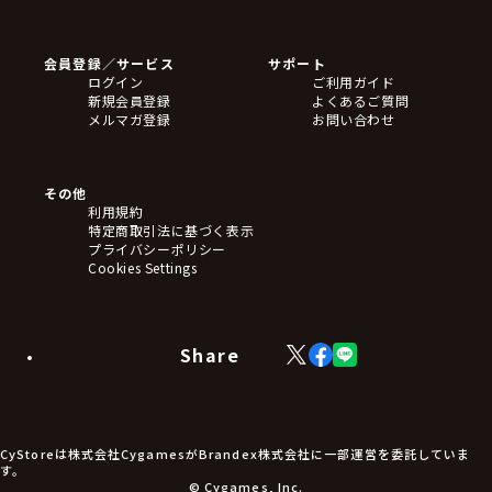
ゲームソフト
Blu-ray・DVD
CD
会員登録／サービス
サポート
フィギュア
ログイン
ご利用ガイド
アクリルスタンド
新規会員登録
よくあるご質問
バッジ
メルマガ登録
お問い合わせ
キーホルダー・ストラップ
クリアファイル
ぬいぐるみ
アートボード
その他
ステッカー・シール・カード
利用規約
タペストリー・ポスター
特定商取引法に基づく表示
アームサポーター
プライバシーポリシー
ブレードホルダー
Cookies Settings
カードスリーブ・カード収納ケース
ラバーマット・マウスパッド
モバイルグッズ
生活雑貨
Share
X
Facebook
LINE
食品・飲料品
(Twitter)
食器
食玩
アパレル衣類
アパレル小物
CyStoreは株式会社CygamesがBrandex株式会社に一部運営を委託していま
アクセサリー
す。
文具
© Cygames, Inc.