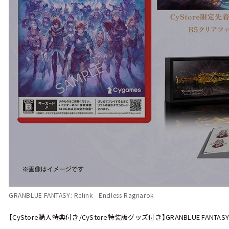
GRANBLUE FANTASY: Relink - Endless Ragnarok
【CyStore購入特典付き/CyStore特装版グッズ付き】GRANBLUE FANTASY: Reli