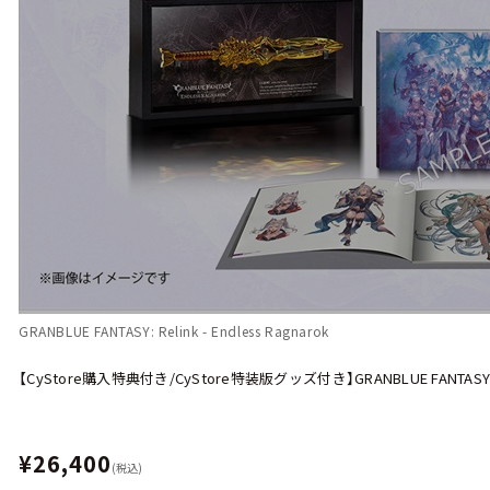
GRANBLUE FANTASY: Relink - Endless Ragnarok
【CyStore購入特典付き/CyStore特装版グッズ付き】GRANBLUE FANTASY: Relink
¥26,400
(税込)