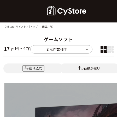
CyStore(サイストア)トップ
商品一覧
ゲームソフト
17
1件～17件
表示件数
48件
件
価格が高い
絞り込む