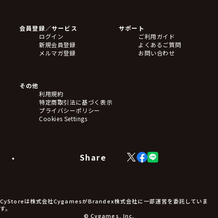
ゲームソフト
Blu-ray・DVD
CD
会員登録／サービス
サポート
フィギュア
ログイン
ご利用ガイド
アクリルスタンド
新規会員登録
よくあるご質問
バッジ
メルマガ登録
お問い合わせ
キーホルダー・ストラップ
クリアファイル
ぬいぐるみ
アートボード
その他
ステッカー・シール・カード
利用規約
タペストリー・ポスター
特定商取引法に基づく表示
アームサポーター
プライバシーポリシー
ブレードホルダー
Cookies Settings
カードスリーブ・カード収納ケース
ラバーマット・マウスパッド
モバイルグッズ
生活雑貨
Share
X
Facebook
LINE
食品・飲料品
(Twitter)
食器
食玩
アパレル衣類
アパレル小物
CyStoreは株式会社CygamesがBrandex株式会社に一部運営を委託していま
アクセサリー
す。
文具
© Cygames, Inc.