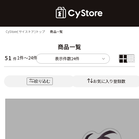
CyStore(サイストア)トップ
商品一覧
商品一覧
51
1件～24件
表示件数
24件
件
お気に入り登録数
絞り込む