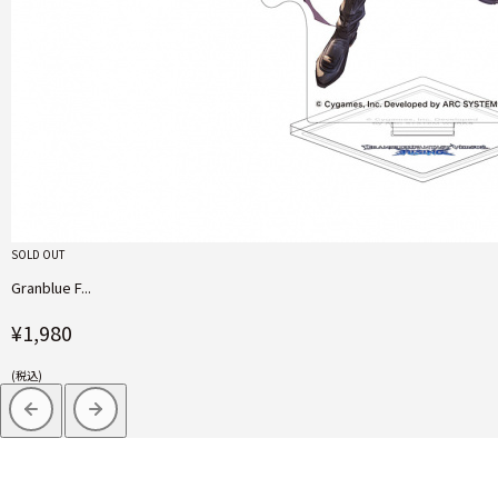
SOLD OUT
Granblue F...
¥1,980
(税込)