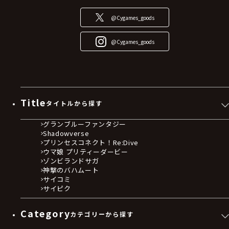
@Cygames_goods
@Cygames_goods
Title
タイトルから探す
グランブルーファンタジー
Shadowverse
プリンセスコネクト！Re:Dive
ウマ娘 プリティーダービー
ゾンビランドサガ
神撃のバハムート
サイコミ
サイピク
Category
カテゴリーから探す