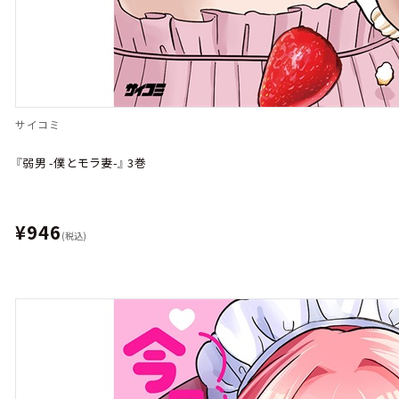
サイコミ
『弱男 -僕とモラ妻-』 3巻
¥946
(税込)