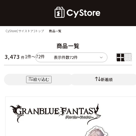
CyStore(サイストア)トップ
商品一覧
商品一覧
3,473
1件～72件
表示件数
72件
件
新着順
絞り込む