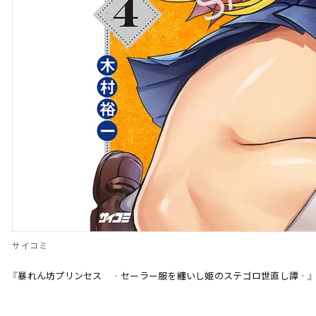
サイコミ
『暴れん坊プリンセス ‐セーラー服を纏いし姫のステゴロ世直し譚‐』 