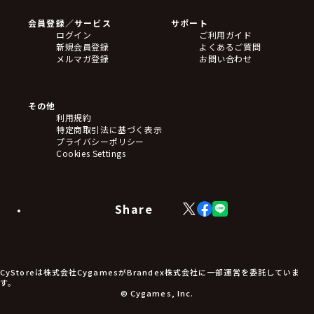
Blu-ray・DVD
CD
会員登録／サービス
サポート
フィギュア
ログイン
ご利用ガイド
アクリルスタンド
新規会員登録
よくあるご質問
バッジ
メルマガ登録
お問い合わせ
キーホルダー・ストラップ
クリアファイル
ぬいぐるみ
アートボード
その他
ステッカー・シール・カード
利用規約
タペストリー・ポスター
特定商取引法に基づく表示
アームサポーター
プライバシーポリシー
ブレードホルダー
Cookies Settings
カードスリーブ・カード収納ケース
ラバーマット・マウスパッド
モバイルグッズ
生活雑貨
Share
X
Facebook
LINE
食品・飲料品
(Twitter)
食器
食玩
アパレル衣類
アパレル小物
CyStoreは株式会社CygamesがBrandex株式会社に一部運営を委託していま
アクセサリー
す。
文具
© Cygames, Inc.
書籍