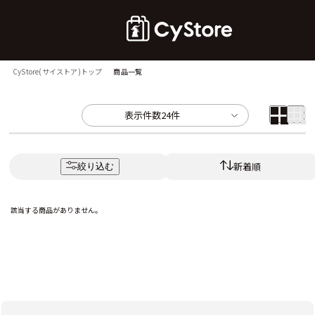
CyStore(サイストア)トップ
商品一覧
表示件数
24件
新着順
絞り込む
該当する商品がありません。