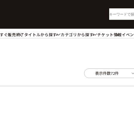
すぐ販売終了
タイトルから探す
カテゴリから探す
チケット情報
イベ
lu-ray・DVD
CD
ッジ
キーホルダー・ストラップ
ートボード
ステッカー・シール・カード
レードホルダー
カードスリーブ・カード収納ケー
表示件数
72件
活雑貨
食品・飲料品
パレル衣類
アパレル小物
籍
コミック・小説