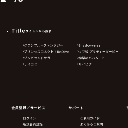
Title
タイトルから探す
グランブルーファンタジー
Shadowverse
プリンセスコネクト！Re:Dive
ウマ娘 プリティーダービー
ゾンビランドサガ
神撃のバハムート
サイコミ
サイピク
会員登録／サービス
サポート
ログイン
ご利用ガイド
新規会員登録
よくあるご質問