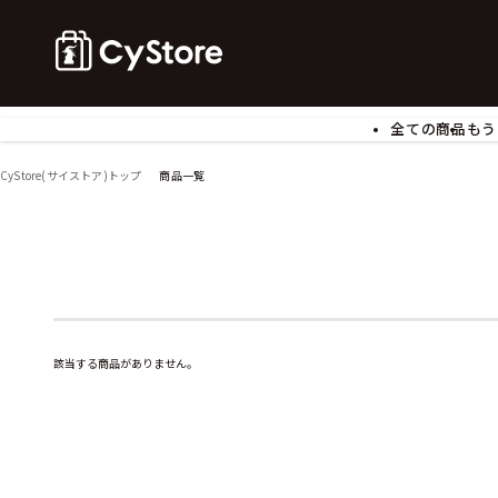
全ての商品
もう
ゲームソフト
B
CyStore(サイストア)トップ
商品一覧
アクリルスタンド
バ
ぬいぐるみ
ア
アームサポーター
ブ
モバイルグッズ
生
食玩
ア
文具
書
該当する商品がありません。
チケット