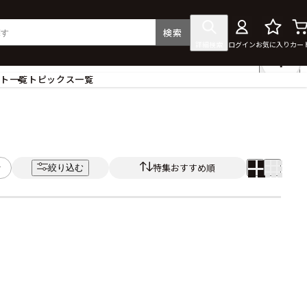
検索
詳細検索
ログイン
お気に入り
カー
ント一覧
トピックス一覧
フィギュア
クリアファイル
タペストリー・ポスター
ス
ラバーマット・マウスパッド
特集おすすめ順
絞り込む
食器
アクセサリー
その他グッズ