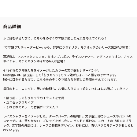
商品詳細
ふと目をやるたびに、こちらをのぞくウマ娘が癒しと元気を与えてくれる！
『ウマ娘 プリティーダービー』から、好評につきオリジナルウオッチのシリーズ第2弾が登場！
第2弾は、マンハッタンカフェ、ミホノブルボン、ライスシャワー、アグネスタキオン、ナイス
ネイチャ、マチカネタンホイザの6人が登場！
それぞれのウマ娘たちをイメージしたカラーの文字盤＆レザーバンド。
6時位置には、描き起こしの「ちびキャラ」のウマ娘がぴょこっと顔をのぞかせます。
時計に目をやるたびに、こちらをのぞくウマ娘たちが癒しの時間を与えてくれます。
毎日のトレーニングも、憩いの時間も、お気に入りのウマ娘といっしょにお過ごしください！
・描き起こしのちびキャラのイラストを使用
・ユニセックスサイズ
・それぞれのカラーの特製ボックス入り
ライスシャワーをイメージした、ダークパープルの腕時計。文字盤上部のシューズやバンドの
ステッチには、華やかなローズレッドを差し色に。バンドの裏地は、スカートのリボンのブラ
ック。文字盤の外周には、レースの模様をデザイン。秒針には、青いバラのモチーフがあしらわ
れています。