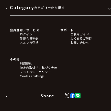
Category
カテゴリーから探す
ゲームソフト
Blu-ray・DVD
CD
会員登録／サービス
サポート
フィギュア
ログイン
ご利用ガイド
アクリルスタンド
新規会員登録
よくあるご質問
バッジ
メルマガ登録
お問い合わせ
キーホルダー・ストラップ
クリアファイル
ぬいぐるみ
アートボード
その他
ステッカー・シール・カード
利用規約
タペストリー・ポスター
特定商取引法に基づく表示
アームサポーター
プライバシーポリシー
ブレードホルダー
Cookies Settings
カードスリーブ・カード収納ケース
ラバーマット・マウスパッド
モバイルグッズ
生活雑貨
Share
X
Facebook
LINE
食品・飲料品
(Twitter)
食器
食玩