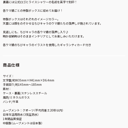
裏蓋には公式ロゴとライスシャワーの名前を英字で刻印！
各ウマ娘ごとの特製ボックスに収めてお届け！
特製ボックスはそれぞれのイメージカラー。
天面には顔をのぞかせるちびキャラのウマ娘たちの箔押しが施されています。
見返しにも、ちびキャラの各ウマ娘の箔押し入り♪
時計収納時はそのままインテリアとしてお楽しみいただけます。
各ウマ娘のちびキャラのイラストを使用したギャランティカード付き
商品仕様
サイズ：
文字盤/約W35mm×H41mm×D6.4mm
手首回り/約145mm〜185mm
素材：
ケース・裏蓋/ステンレススチール
風防/ミネラルガラス
バンド/牛革
ムーブメント：クオーツ（平均月差±20秒以内）
日常生活用防水（3気圧防水）
1年間品質保証
中国製（ムーブメントは日本製）