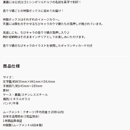
裏蓋には公式ロゴとシンボリルドルフの名前を英字で刻印！
各ウマ娘ごとの特製ボックスに収めてお届け！
特製ボックスはそれぞれのイメージカラー。
天面には顔をのぞかせるちびキャラのウマ娘たちの箔押しが施されています。
見返しにも、ちびキャラの各ウマ娘の箔押し入り♪
時計収納時はそのままインテリアとしてお楽しみいただけます。
各ウマ娘のちびキャラのイラストを使用したギャランティカード付き
商品仕様
サイズ：
文字盤/約W35mm×H41mm×D6.4mm
手首回り/約145mm〜185mm
素材：
ケース・裏蓋/ステンレススチール
風防/ミネラルガラス
バンド/牛革
ムーブメント：クオーツ（平均月差±20秒以内）
日常生活用防水（3気圧防水）
1年間品質保証
中国製（ムーブメントは日本製）