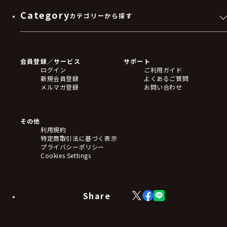
Category
カテゴリーから探す
ゲームソフト
Blu-ray・DVD
CD
会員登録／サービス
サポート
フィギュア
ログイン
ご利用ガイド
アクリルスタンド
新規会員登録
よくあるご質問
バッジ
メルマガ登録
お問い合わせ
キーホルダー・ストラップ
クリアファイル
ぬいぐるみ
アートボード
その他
ステッカー・シール・カード
利用規約
タペストリー・ポスター
特定商取引法に基づく表示
アームサポーター
プライバシーポリシー
ブレードホルダー
Cookies Settings
カードスリーブ・カード収納ケース
ラバーマット・マウスパッド
モバイルグッズ
生活雑貨
Share
X
Facebook
LINE
食品・飲料品
(Twitter)
食器
食玩