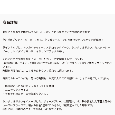
商品詳細
お気に入りのウマ娘といつもいっしょに。こちらをのぞくウマ娘に癒されて…
『ウマ娘 プリティーダービー』から、ウマ娘をイメージしたオリジナルウオッチが登場！
ラインナップは、トウカイテイオー、メジロマックイーン、シンボリルドルフ、ミスターシー
ビー、サトノダイヤモンド、キタサンブラックの6人。
それぞれのウマ娘たちをイメージしたカラーの文字盤＆レザーバンド。
6時位置には、ぴょこっと顔をのぞかせる描き起こしの「ちびキャラ」のウマ娘がデザインされて
います。
時間を見るたびに、こちらをのぞくウマ娘たちに癒されます。
毎日のトレーニングも、憩いの時間も、お気に入りのウマ娘といっしょにお過ごしください。
・描き起こしのちびキャラのイラストを使用
・ユニセックスサイズ
・それぞれのカラーの特製ボックス入り
シンボリルドルフをイメージした、ディープグリーンの腕時計。バンドの裏地と文字盤上部のシ
ューズはブラックで、彼女の別名“皇帝”にふさわしい威風堂々とした印象です。
秒針には、耳飾りのモチーフがあしらわれています。