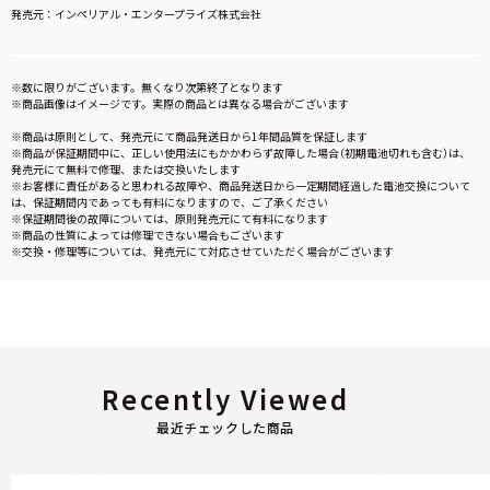
発売元：インペリアル・エンタープライズ株式会社
※数に限りがございます。無くなり次第終了となります
※商品画像はイメージです。実際の商品とは異なる場合がございます
※商品は原則として、発売元にて商品発送日から1年間品質を保証します
※商品が保証期間中に、正しい使用法にもかかわらず故障した場合（初期電池切れも含む）は、
発売元にて無料で修理、または交換いたします
※お客様に責任があると思われる故障や、商品発送日から一定期間経過した電池交換について
は、保証期間内であっても有料になりますので、ご了承ください
※保証期間後の故障については、原則発売元にて有料になります
※商品の性質によっては修理できない場合もございます
※交換・修理等については、発売元にて対応させていただく場合がございます
Recently Viewed
最近チェックした商品