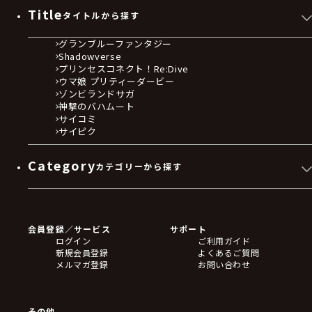
Title
タイトルから探す
グランブルーファンタジー
Shadowverse
プリンセスコネクト！Re:Dive
ウマ娘 プリティーダービー
ゾンビランドサガ
神撃のバハムート
サイコミ
サイピク
Category
カテゴリーから探す
ゲームソフト
Blu-ray・DVD
CD
会員登録／サービス
サポート
フィギュア
ログイン
ご利用ガイド
アクリルスタンド
新規会員登録
よくあるご質問
バッジ
メルマガ登録
お問い合わせ
キーホルダー・ストラップ
クリアファイル
ぬいぐるみ
アートボード
その他