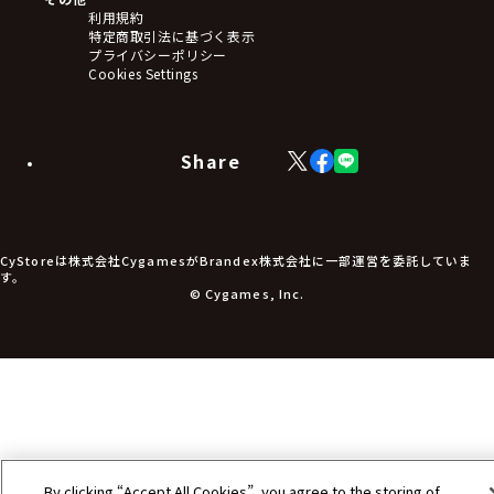
ステッカー・シール・カード
利用規約
タペストリー・ポスター
特定商取引法に基づく表示
アームサポーター
プライバシーポリシー
ブレードホルダー
Cookies Settings
カードスリーブ・カード収納ケース
ラバーマット・マウスパッド
モバイルグッズ
生活雑貨
Share
X
Facebook
LINE
食品・飲料品
(Twitter)
食器
食玩
アパレル衣類
アパレル小物
CyStoreは株式会社CygamesがBrandex株式会社に一部運営を委託していま
アクセサリー
す。
文具
© Cygames, Inc.
書籍
コミック・小説
その他グッズ
チケット
By clicking “Accept All Cookies”, you agree to the storing of