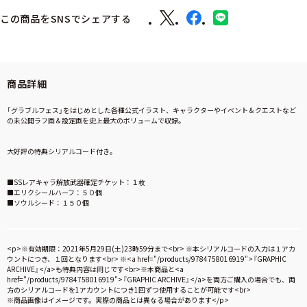
この商品をSNSでシェアする
商品詳細
「グラブルフェス」をはじめとした各種公式イラスト、キャラクターやイベント＆クエストなど
の未公開ラフ画＆設定画を史上最大のボリュームで収録。
大好評の特典シリアルコード付き。
■SSレアキャラ解放武器確定チケット：１枚
■エリクシールハーフ：５０個
■ソウルシード：１５０個
<p>※有効期限：2021年5月29日(土)23時59分まで<br> ※本シリアルコードの入力は１アカ
ウントにつき、１回となります<br> ※<a href="/products/9784758016919">『GRAPHIC
ARCHIVE』</a>も特典内容は同じです<br>※本商品と<a
href="/products/9784758016919">『GRAPHIC ARCHIVE』</a>を両方ご購入の場合でも、両
方のシリアルコードを1アカウントにつき1回ずつ使用することが可能です<br>
※商品画像はイメージです。実際の商品とは異なる場合があります</p>