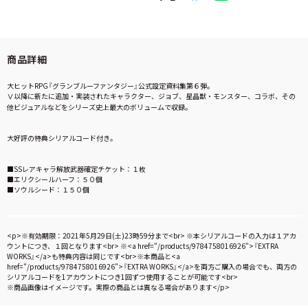
商品詳細
大ヒットRPG『グランブルーファンタジー』公式設定資料集第６弾。
Ⅴ以降に新たに追加・実装されたキャラクター、ジョブ、星晶獣・モンスター、コラボ、その
他ビジュアルなどをシリーズ史上最大のボリュームで収録。
大好評の特典シリアルコード付き。
■SSレアキャラ解放武器確定チケット：１枚
■エリクシールハーフ：５０個
■ソウルシード：１５０個
<p>※有効期限：2021年5月29日(土)23時59分まで<br> ※本シリアルコードの入力は１アカ
ウントにつき、１回となります<br> ※<a href="/products/9784758016926">『EXTRA
WORKS』</a>も特典内容は同じです<br>※本商品と<a
href="/products/9784758016926">『EXTRA WORKS』</a>を両方ご購入の場合でも、両方の
シリアルコードを1アカウントにつき1回ずつ使用することが可能です<br>
※商品画像はイメージです。実際の商品とは異なる場合があります</p>