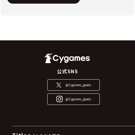
公式SNS
@Cygames_goods
@Cygames_goods
Title