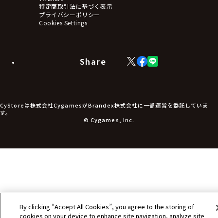
タペストリー・ポスター
特定商取引法に基づく表示
アームサポーター
プライバシーポリシー
ブレードホルダー
Cookies Settings
カードスリーブ・カード収納ケース
ラバーマット・マウスパッド
モバイルグッズ
生活雑貨
Share
X
Facebook
LINE
食品・飲料品
(Twitter)
食器
食玩
アパレル衣類
アパレル小物
CyStoreは株式会社CygamesがBrandex株式会社に一部運営を委託していま
アクセサリー
す。
文具
© Cygames, Inc.
書籍
コミック・小説
その他グッズ
チケット
By clicking “Accept All Cookies”, you agree to the storing of
cookies on your device to enhance site navigation, analyze site