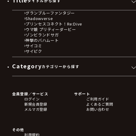
タイトルから探す
グランブルーファンタジー
Shadowverse
プリンセスコネクト！Re:Dive
ウマ娘 プリティーダービー
ゾンビランドサガ
神撃のバハムート
サイコミ
サイピク
Category
カテゴリーから探す
ゲームソフト
Blu-ray・DVD
CD
会員登録／サービス
サポート
フィギュア
ログイン
ご利用ガイド
アクリルスタンド
新規会員登録
よくあるご質問
バッジ
メルマガ登録
お問い合わせ
キーホルダー・ストラップ
クリアファイル
ぬいぐるみ
アートボード
その他
ステッカー・シール・カード
利用規約