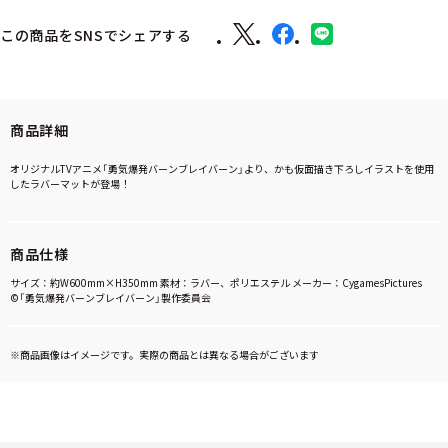
この商品をSNSでシェアする
商品詳細
オリジナルTVアニメ「勇気爆発バーンブレイバーン」より、かも仮面描き下ろしイラストを使用
したラバーマットが登場！
商品仕様
サイズ：約W600mm×H350mm 素材：ラバー、ポリエステル メーカー：CygamesPictures
©「勇気爆発バーンブレイバーン」製作委員会
※商品画像はイメージです。実際の商品とは異なる場合がございます