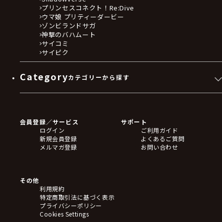
プリンセスコネクト！Re:Dive
ウマ娘 プリティーダービー
ゾンビランドサガ
神撃のバハムート
サイコミ
サイピク
Category
カテゴリーから探す
ゲームソフト
Blu-ray・DVD
CD
会員登録／サービス
サポート
フィギュア
ログイン
ご利用ガイド
アクリルスタンド
新規会員登録
よくあるご質問
バッジ
メルマガ登録
お問い合わせ
キーホルダー・ストラップ
クリアファイル
ぬいぐるみ
アートボード
その他
ステッカー・シール・カード
利用規約
タペストリー・ポスター
特定商取引法に基づく表示
アームサポーター
プライバシーポリシー
ブレードホルダー
Cookies Settings