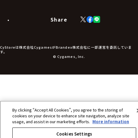
カードスリーブ・カード収納ケース
ラバーマット・マウスパッド
モバイルグッズ
生活雑貨
Share
X
Facebook
LINE
食品・飲料品
(Twitter)
食器
食玩
アパレル衣類
アパレル小物
CyStoreは株式会社CygamesがBrandex株式会社に一部運営を委託していま
アクセサリー
す。
文具
© Cygames, Inc.
書籍
コミック・小説
その他グッズ
チケット
By clicking “Accept All Cookies”, you agree to the storing of
cookies on your device to enhance site navigation, analyze site
usage, and assist in our marketing efforts.
More information
Cookies Settings