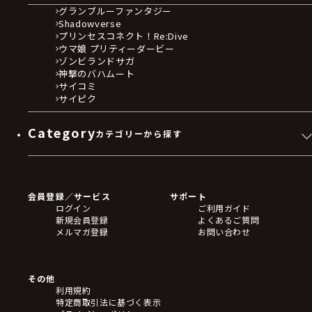
グランブルーファンタジー
Shadowverse
プリンセスコネクト！Re:Dive
ウマ娘 プリティーダービー
ゾンビランドサガ
神撃のバハムート
サイコミ
サイピク
Category
カテゴリーから探す
ゲームソフト
Blu-ray・DVD
CD
会員登録／サービス
サポート
フィギュア
ログイン
ご利用ガイド
アクリルスタンド
新規会員登録
よくあるご質問
バッジ
メルマガ登録
お問い合わせ
キーホルダー・ストラップ
クリアファイル
ぬいぐるみ
アートボード
その他
ステッカー・シール・カード
利用規約
タペストリー・ポスター
特定商取引法に基づく表示