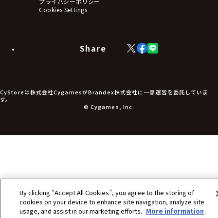
アームサポーター
プライバシーポリシー
ブレードホルダー
Cookies Settings
カードスリーブ・カード収納ケース
ラバーマット・マウスパッド
モバイルグッズ
生活雑貨
Share
X
Facebook
LINE
食品・飲料品
(Twitter)
食器
食玩
アパレル衣類
アパレル小物
CyStoreは株式会社CygamesがBrandex株式会社に一部運営を委託していま
アクセサリー
す。
文具
© Cygames, Inc.
書籍
コミック・小説
その他グッズ
チケット
By clicking “Accept All Cookies”, you agree to the storing of
cookies on your device to enhance site navigation, analyze site
usage, and assist in our marketing efforts.
More information