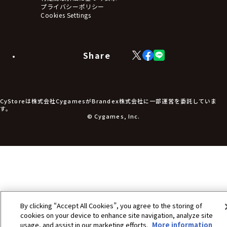
アームサポーター
プライバシーポリシー
ブレードホルダー
Cookies Settings
カードスリーブ・カード収納ケース
ラバーマット・マウスパッド
モバイルグッズ
生活雑貨
Share
X
Facebook
LINE
食品・飲料品
(Twitter)
食器
食玩
アパレル衣類
アパレル小物
CyStoreは株式会社CygamesがBrandex株式会社に一部運営を委託していま
アクセサリー
す。
文具
© Cygames, Inc.
書籍
コミック・小説
その他グッズ
チケット
By clicking “Accept All Cookies”, you agree to the storing of
cookies on your device to enhance site navigation, analyze site
usage, and assist in our marketing efforts.
More information