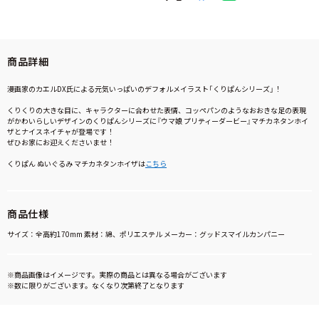
商品詳細
漫画家のカエルDX氏による元気いっぱいのデフォルメイラスト「くりぱんシリーズ」！
くりくりの大きな目に、キャラクターに合わせた表情、コッペパンのようなおおきな足の表現
がかわいらしいデザインのくりぱんシリーズに『ウマ娘 プリティーダービー』マチカネタンホイ
ザとナイスネイチャが登場です！
ぜひお家にお迎えくださいませ！
くりぱん ぬいぐるみ マチカネタンホイザは
こちら
商品仕様
サイズ：全高約170mm 素材：綿、ポリエステル メーカー：グッドスマイルカンパニー
※商品画像はイメージです。実際の商品とは異なる場合がございます
※数に限りがございます。なくなり次第終了となります