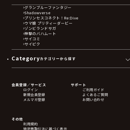
グランブルーファンタジー
Shadowverse
プリンセスコネクト！Re:Dive
ウマ娘 プリティーダービー
ゾンビランドサガ
神撃のバハムート
サイコミ
サイピク
Category
カテゴリーから探す
ゲームソフト
Blu-ray・DVD
CD
会員登録／サービス
サポート
フィギュア
ログイン
ご利用ガイド
アクリルスタンド
新規会員登録
よくあるご質問
バッジ
メルマガ登録
お問い合わせ
キーホルダー・ストラップ
クリアファイル
ぬいぐるみ
アートボード
その他
ステッカー・シール・カード
利用規約
タペストリー・ポスター
特定商取引法に基づく表示