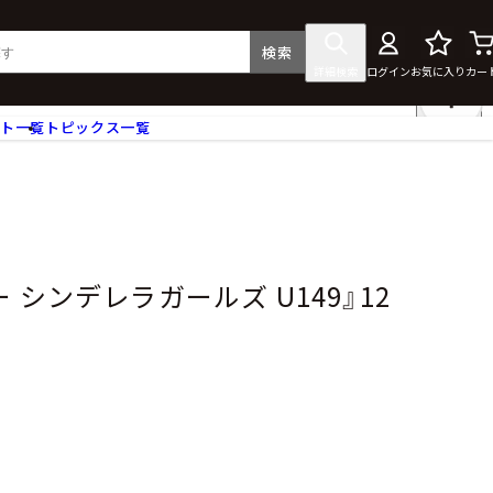
検索
詳細検索
ログイン
お気に入り
カー
ント一覧
トピックス一覧
フィギュア
クリアファイル
タペストリー・ポスター
ス
ラバーマット・マウスパッド
食器
 シンデレラガールズ U149』12
アクセサリー
その他グッズ