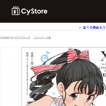
全ての商品
もう
ゲームソフト
B
CyStore(サイストア)トップ
コミック・小説
アクリルスタンド
バ
ぬいぐるみ
ア
アームサポーター
ブ
モバイルグッズ
生
食玩
ア
文具
書
チケット