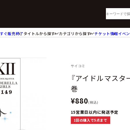
すぐ販売終了
タイトルから探す
カテゴリから探す
チケット情報
イベ
lu-ray・DVD
CD
ッジ
キーホルダー・ストラップ
ートボード
ステッカー・シール・カード
レードホルダー
カードスリーブ・カード収納ケー
サイコミ
活雑貨
食品・飲料品
『アイドルマスター
パレル衣類
アパレル小物
巻
籍
コミック・小説
¥880
(税込)
15営業日以内に発送予定
1回の購入で5点まで