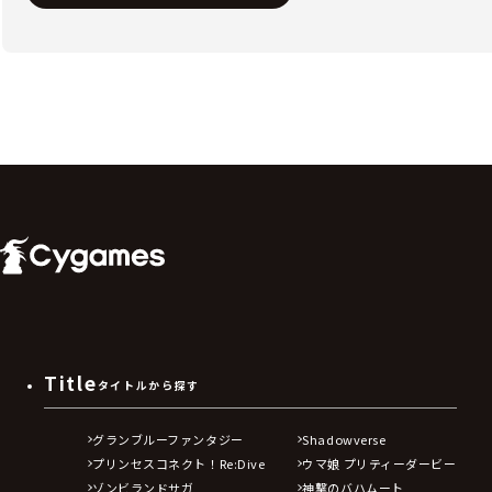
Title
タイトルから探す
グランブルーファンタジー
Shadowverse
プリンセスコネクト！Re:Dive
ウマ娘 プリティーダービー
ゾンビランドサガ
神撃のバハムート