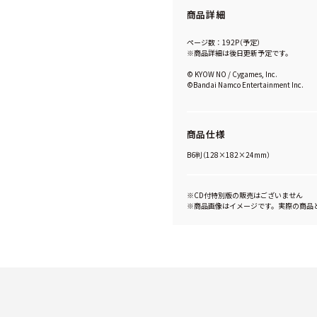
商品詳細
ページ数：192P（予定）
※商品詳細は後日更新予定です。
© KYOW NO / Cygames, Inc.
©Bandai Namco Entertainment Inc.
商品仕様
B6判（128×182×24mm）
※CD付特別版の販売はございません
※商品画像はイメージです。実際の商品