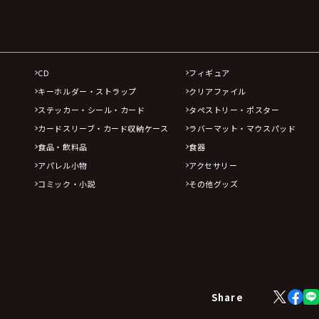
CD
フィギュア
キーホルダー・ストラップ
クリアファイル
ステッカー・シール・カード
タペストリー・ポスター
カードスリーブ・カード収納ケース
ラバーマット・マウスパッド
食品・飲料品
食器
アパレル小物
アクセサリー
コミック・小説
その他グッズ
X
Face
Share
(Twitter)