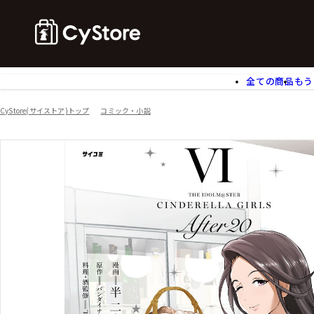
全ての商品
もう
ゲームソフト
B
CyStore(サイストア)トップ
コミック・小説
アクリルスタンド
バ
ぬいぐるみ
ア
アームサポーター
ブ
モバイルグッズ
生
食玩
ア
文具
書
チケット