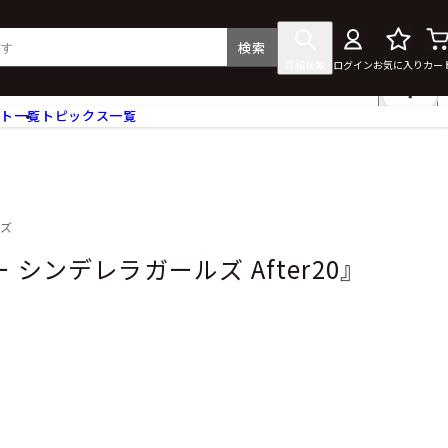
検索
詳細検索
ログイン
お気に入り
カー
ント一覧
トピックス一覧
フィギュア
クリアファイル
タペストリー・ポスター
ス
ラバーマット・マウスパッド
ルズ
食器
シンデレラガールズ After20』
アクセサリー
その他グッズ