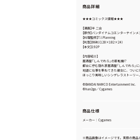
商品詳細
★★★コミックス情報★★★
【漫画】半 二合
【原作】バンダイナムコエンターテインメ
【料理監修】T.I.Planning
【判型】B6判（128×182×24）
【本文】192P
【内容紹介】
居酒屋「しんでれら」の新転機!?
都会に佇む隠れ家居酒屋「しんでれら」に
地道に仕事を重ねてきた彼女に、ついに
ほっこり美味しいシンデレラストーリー
©BANDAI NAMCO Entertainment Inc.
©han2go／Cygames
商品仕様
メーカー：Cygames
※商品画像はイメージです。実際の商品