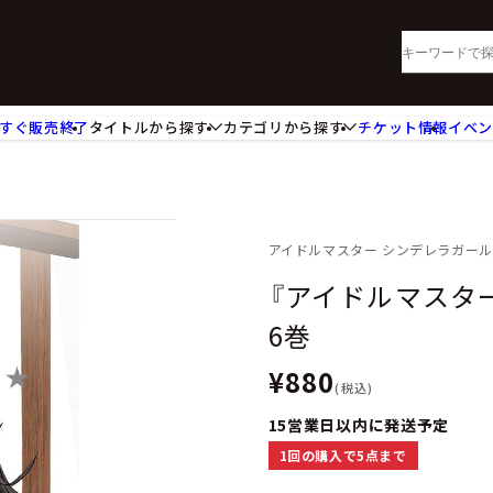
すぐ販売終了
タイトルから探す
カテゴリから探す
チケット情報
イベ
lu-ray・DVD
CD
ッジ
キーホルダー・ストラップ
ートボード
ステッカー・シール・カード
レードホルダー
カードスリーブ・カード収納ケー
アイドルマスター シンデレラガー
活雑貨
食品・飲料品
『アイドルマスター 
パレル衣類
アパレル小物
6巻
籍
コミック・小説
¥880
(税込)
15営業日以内に発送予定
1回の購入で5点まで