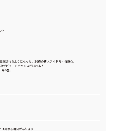
ント
最近訪れるようになった、26歳の新人アイドル・佐藤心。
CDデビューのチャンスが訪れる！
、第6巻。
とは異なる場合があります