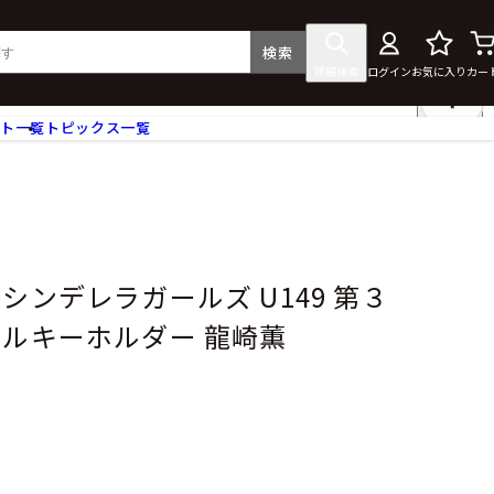
検索
詳細検索
ログイン
お気に入り
カー
ント一覧
トピックス一覧
フィギュア
クリアファイル
タペストリー・ポスター
ス
ラバーマット・マウスパッド
食器
シンデレラガールズ U149 第３
アクセサリー
リルキーホルダー 龍崎薫
その他グッズ