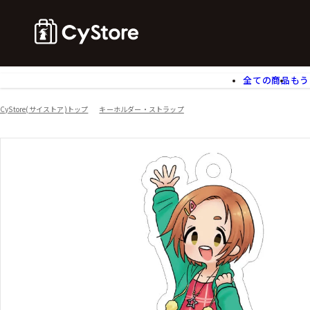
全ての商品
もう
ゲームソフト
B
CyStore(サイストア)トップ
キーホルダー・ストラップ
アクリルスタンド
バ
ぬいぐるみ
ア
アームサポーター
ブ
モバイルグッズ
生
食玩
ア
文具
書
チケット