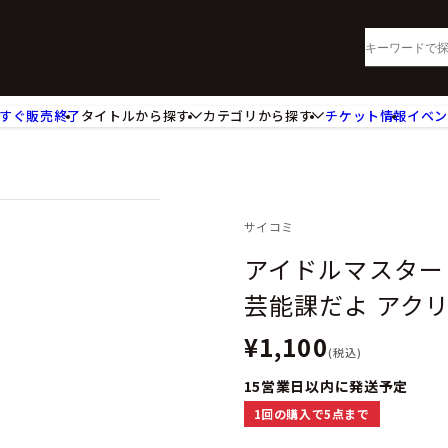
すぐ販売終了
タイトルから探す
カテゴリから探す
チケット情報
イベ
lu-ray・DVD
CD
ッジ
キーホルダー・ストラップ
ートボード
ステッカー・シール・カード
レードホルダー
カードスリーブ・カード収納ケー
サイコミ
活雑貨
食品・飲料品
アイドルマスター 
パレル衣類
アパレル小物
芸能課だよ アク
籍
コミック・小説
¥1,100
(税込)
15営業日以内に発送予定
1回の購入で5点まで