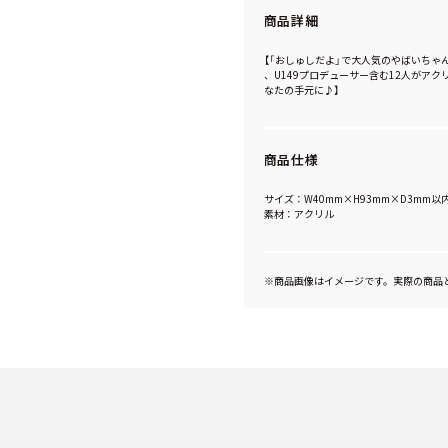
商品詳細
【「おしゅしだよ」で大人気のやばいちゃん
、U149プロデューサー含む12人がアク
なたの手元に♪】
商品仕様
サイズ：W40mm×H93mm×D3mm以
素材：アクリル
※商品画像はイメージです。実際の商品