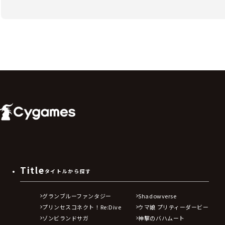
Title
タイトルから探す
グランブルーファンタジー
Shadowverse
プリンセスコネクト！Re:Dive
ウマ娘 プリティーダービー
ゾンビランドサガ
神撃のバハムート