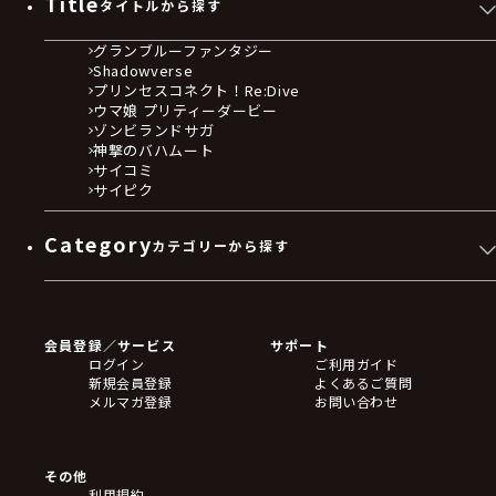
Title
タイトルから探す
グランブルーファンタジー
Shadowverse
プリンセスコネクト！Re:Dive
ウマ娘 プリティーダービー
ゾンビランドサガ
神撃のバハムート
サイコミ
サイピク
Category
カテゴリーから探す
ゲームソフト
Blu-ray・DVD
CD
会員登録／サービス
サポート
フィギュア
ログイン
ご利用ガイド
アクリルスタンド
新規会員登録
よくあるご質問
バッジ
メルマガ登録
お問い合わせ
キーホルダー・ストラップ
クリアファイル
ぬいぐるみ
アートボード
その他
ステッカー・シール・カード
利用規約