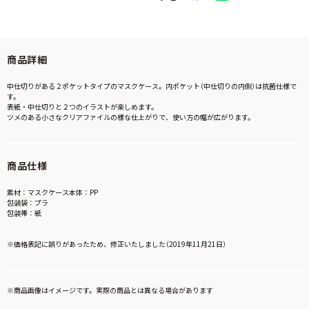
商品詳細
中仕切りがある２ポケットタイプのマスクケース。内ポケット（中仕切りの内側）は抗菌仕様で
す。
表紙・中仕切りと２つのイラストが楽しめます。
ツメのある小さなクリアファイルの様な仕上がりで、使い方の幅が広がります。
商品仕様
素材：マスクケース本体：PP
包装袋：プラ
包装帯：紙
※価格表記に誤りがあったため、修正いたしました（2019年11月21日）
※商品画像はイメージです。実際の商品とは異なる場合があります