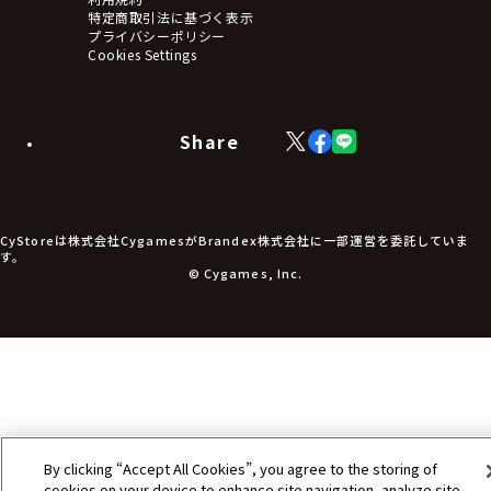
タペストリー・ポスター
特定商取引法に基づく表示
アームサポーター
プライバシーポリシー
ブレードホルダー
Cookies Settings
カードスリーブ・カード収納ケース
ラバーマット・マウスパッド
モバイルグッズ
生活雑貨
Share
X
Facebook
LINE
食品・飲料品
(Twitter)
食器
食玩
アパレル衣類
アパレル小物
CyStoreは株式会社CygamesがBrandex株式会社に一部運営を委託していま
アクセサリー
す。
文具
© Cygames, Inc.
書籍
コミック・小説
その他グッズ
チケット
By clicking “Accept All Cookies”, you agree to the storing of
cookies on your device to enhance site navigation, analyze site