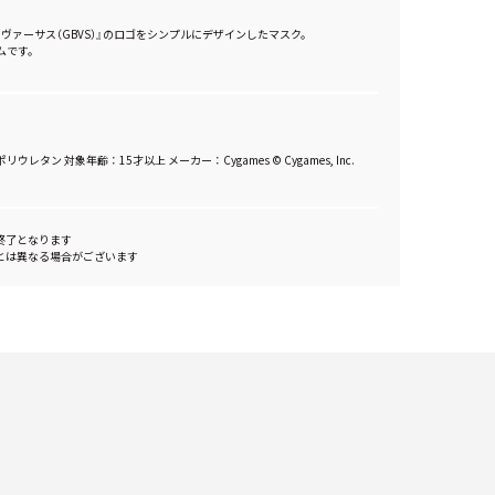
ヴァーサス（GBVS）』のロゴをシンプルにデザインしたマスク。
ムです。
ウレタン 対象年齢：15才以上 メーカー：Cygames © Cygames, Inc.
終了となります
とは異なる場合がございます