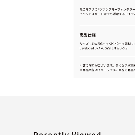
黒のマスクに『グランブルーファンタジー
イベントほか、日常でも活躍するアイテ
商品仕様
サイズ：約W203mm×H140mm 素材：ポリ
Developed by ARC SYSTEM WORKS
※数に限りがございます。無くなり次第
※商品画像はイメージです。実際の商品
Recently Viewed