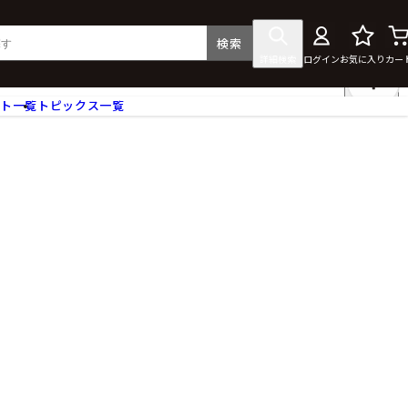
検索
詳細検索
ログイン
お気に入り
カー
ント一覧
トピックス一覧
フィギュア
クリアファイル
タペストリー・ポスター
ス
ラバーマット・マウスパッド
食器
アクセサリー
その他グッズ