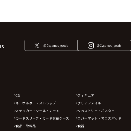
@Cygames_goods
@Cygames_goods
NS
CD
フィギュア
キーホルダー・ストラップ
クリアファイル
ステッカー・シール・カード
タペストリー・ポスター
カードスリーブ・カード収納ケース
ラバーマット・マウスパッド
食品・飲料品
食器