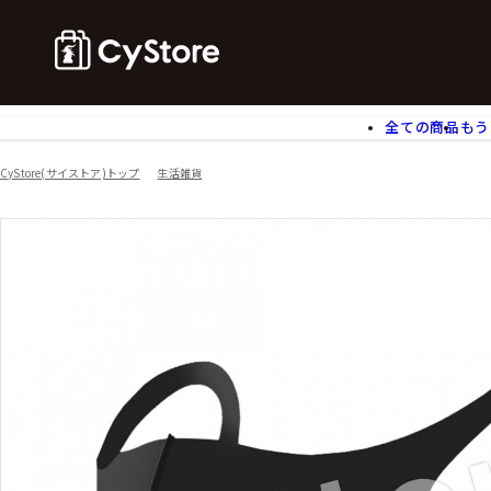
全ての商品
もう
ゲームソフト
B
CyStore(サイストア)トップ
生活雑貨
アクリルスタンド
バ
ぬいぐるみ
ア
アームサポーター
ブ
モバイルグッズ
生
食玩
ア
文具
書
チケット