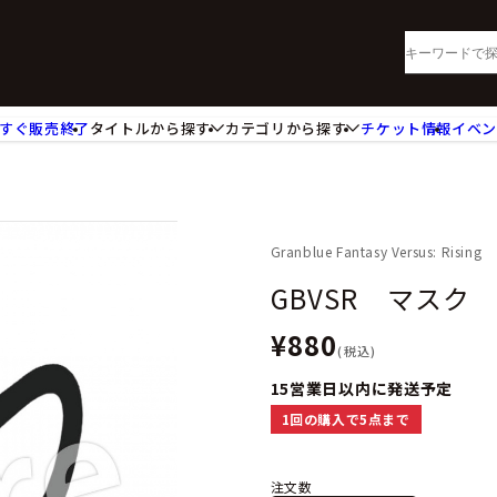
すぐ販売終了
タイトルから探す
カテゴリから探す
チケット情報
イベ
lu-ray・DVD
CD
ッジ
キーホルダー・ストラップ
ートボード
ステッカー・シール・カード
レードホルダー
カードスリーブ・カード収納ケー
Granblue Fantasy Versus: Rising
活雑貨
食品・飲料品
GBVSR マスク
パレル衣類
アパレル小物
¥880
籍
コミック・小説
(税込)
15営業日以内に発送予定
1回の購入で5点まで
注文数