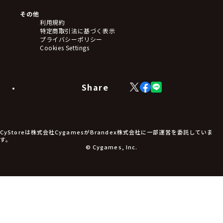
ぬいぐるみ
アートボード
その他
ステッカー・シール・カード
利用規約
タペストリー・ポスター
特定商取引法に基づく表示
アームサポーター
プライバシーポリシー
ブレードホルダー
Cookies Settings
カードスリーブ・カード収納ケース
ラバーマット・マウスパッド
モバイルグッズ
生活雑貨
Share
X
Facebook
LINE
食品・飲料品
(Twitter)
食器
食玩
アパレル衣類
アパレル小物
CyStoreは株式会社CygamesがBrandex株式会社に一部運営を委託していま
アクセサリー
す。
文具
© Cygames, Inc.
書籍
コミック・小説
その他グッズ
チケット