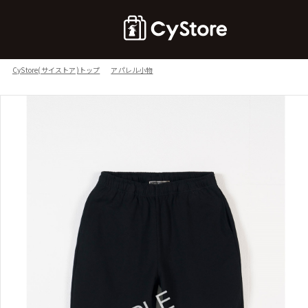
CyStore(サイストア)トップ
アパレル小物