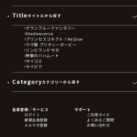
Title
タイトルから探す
グランブルーファンタジー
Shadowverse
プリンセスコネクト！Re:Dive
ウマ娘 プリティーダービー
ゾンビランドサガ
神撃のバハムート
サイコミ
サイピク
Category
カテゴリーから探す
ゲームソフト
Blu-ray・DVD
CD
会員登録／サービス
サポート
フィギュア
ログイン
ご利用ガイド
アクリルスタンド
新規会員登録
よくあるご質問
バッジ
メルマガ登録
お問い合わせ
キーホルダー・ストラップ
クリアファイル