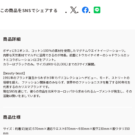
この商品をSNSでシェアする
商品詳細
ボディに9.1オンス、コットン100％の素材を使用したマグナムウエイトイージーショーツ。
肉厚な天竺素材でマルチに活用できるのが特長。前面にトウカイテイオーのシャドウシルエッ
トとコラボレーションロゴをプリント。
カラーはブラックのみ。サイズはMから2L（XXL）までの3サイズ展開。
【beauty･beast】
1991年のブランド誕⽣からわずか3年でパリコレクションへデビュー、モード、ストリートの
垣根を超え、 ファッション関係者のみならず、世界中のファッショニスタを魅了する90年代を
代表するのカリスマブランドです。
現在SNSを通じて、彼らの作品を北⽶やヨーロッパから求められるムーブメントが発⽣し、その
活動は勢いをましています。
商品仕様
サイズ：約着丈(総丈）570mm×適応ウエスト870mm～930mm×股下230mm×股ワタリ350
mm