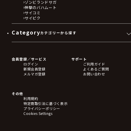
ゾンビランドサガ
神撃のバハムート
サイコミ
サイピク
Category
カテゴリーから探す
ゲームソフト
Blu-ray・DVD
CD
会員登録／サービス
サポート
フィギュア
ログイン
ご利用ガイド
アクリルスタンド
新規会員登録
よくあるご質問
バッジ
メルマガ登録
お問い合わせ
キーホルダー・ストラップ
クリアファイル
ぬいぐるみ
アートボード
その他
ステッカー・シール・カード
利用規約
タペストリー・ポスター
特定商取引法に基づく表示
アームサポーター
プライバシーポリシー
ブレードホルダー
Cookies Settings
カードスリーブ・カード収納ケース
ラバーマット・マウスパッド
モバイルグッズ