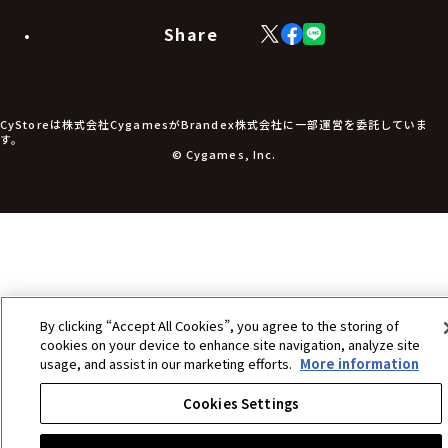
モバイルグッズ
生活雑貨
Share
X
Facebook
LINE
食品・飲料品
(Twitter)
食器
食玩
アパレル衣類
アパレル小物
CyStoreは株式会社CygamesがBrandex株式会社に一部運営を委託していま
アクセサリー
す。
文具
© Cygames, Inc.
書籍
コミック・小説
その他グッズ
チケット
By clicking “Accept All Cookies”, you agree to the storing of
cookies on your device to enhance site navigation, analyze site
usage, and assist in our marketing efforts.
More information
Cookies Settings