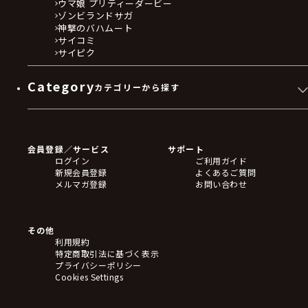
ウマ娘 プリティーダービー
ゾンビランドサガ
神撃のバハムート
サイコミ
サイピク
Category
カテゴリーから探す
ゲームソフト
Blu-ray・DVD
CD
会員登録／サービス
サポート
フィギュア
ログイン
ご利用ガイド
アクリルスタンド
新規会員登録
よくあるご質問
バッジ
メルマガ登録
お問い合わせ
キーホルダー・ストラップ
クリアファイル
ぬいぐるみ
アートボード
その他
ステッカー・シール・カード
利用規約
タペストリー・ポスター
特定商取引法に基づく表示
アームサポーター
プライバシーポリシー
ブレードホルダー
Cookies Settings
カードスリーブ・カード収納ケース
ラバーマット・マウスパッド