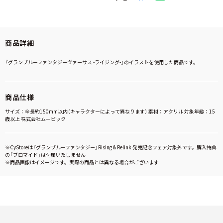
商品詳細
『グランブルーファンタジーヴァーサス -ライジング-』のイラストを使用した商品です。
商品仕様
サイズ：全長約150mm以内（キャラクターによって異なります） 素材：アクリル 対象年齢：15
歳以上 株式会社ムービック
※CyStoreは『グランブルーファンタジー』Rising & Relink 発売記念フェア対象外です。購入特典
の「ブロマイド」は付属いたしません
※商品画像はイメージです。実際の商品とは異なる場合がございます