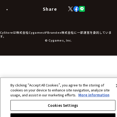
モバイルグッズ
生活雑貨
Share
X
Facebook
LINE
食品・飲料品
(Twitter)
食器
食玩
アパレル衣類
アパレル小物
CyStoreは株式会社CygamesがBrandex株式会社に一部運営を委託していま
アクセサリー
す。
文具
© Cygames, Inc.
書籍
コミック・小説
その他グッズ
チケット
By clicking “Accept All Cookies”, you agree to the storing of
cookies on your device to enhance site navigation, analyze site
usage, and assist in our marketing efforts.
More information
Cookies Settings