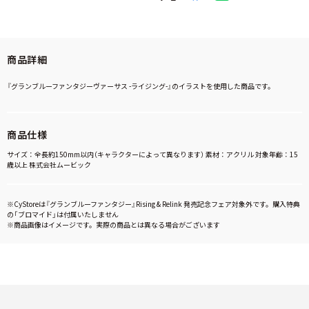
商品詳細
『グランブルーファンタジーヴァーサス -ライジング-』のイラストを使用した商品です。
商品仕様
サイズ：全長約150mm以内（キャラクターによって異なります） 素材：アクリル 対象年齢：15
歳以上 株式会社ムービック
※CyStoreは『グランブルーファンタジー』Rising & Relink 発売記念フェア対象外です。購入特典
の「ブロマイド」は付属いたしません
※商品画像はイメージです。実際の商品とは異なる場合がございます