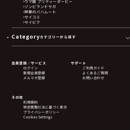
ウマ娘 プリティーダービー
ゾンビランドサガ
神撃のバハムート
サイコミ
サイピク
Category
カテゴリーから探す
ゲームソフト
Blu-ray・DVD
CD
会員登録／サービス
サポート
フィギュア
ログイン
ご利用ガイド
アクリルスタンド
新規会員登録
よくあるご質問
バッジ
メルマガ登録
お問い合わせ
キーホルダー・ストラップ
クリアファイル
ぬいぐるみ
アートボード
その他
ステッカー・シール・カード
利用規約
タペストリー・ポスター
特定商取引法に基づく表示
アームサポーター
プライバシーポリシー
ブレードホルダー
Cookies Settings
カードスリーブ・カード収納ケース
ラバーマット・マウスパッド