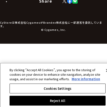
Share
X
Facebook
LINE
食品・飲料品
(Twitter)
食器
食玩
アパレル衣類
アパレル小物
CyStoreは株式会社CygamesがBrandex株式会社に一部運営を委託していま
アクセサリー
す。
文具
© Cygames, Inc.
書籍
コミック・小説
その他グッズ
チケット
By clicking “Accept All Cookies”, you agree to the storing of
cookies on your device to enhance site navigation, analyze site
usage, and assist in our marketing efforts.
More information
Cookies Settings
Reject All