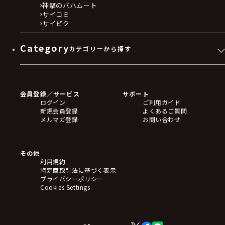
神撃のバハムート
サイコミ
サイピク
Category
カテゴリーから探す
ゲームソフト
Blu-ray・DVD
CD
会員登録／サービス
サポート
フィギュア
ログイン
ご利用ガイド
アクリルスタンド
新規会員登録
よくあるご質問
バッジ
メルマガ登録
お問い合わせ
キーホルダー・ストラップ
クリアファイル
ぬいぐるみ
アートボード
その他
ステッカー・シール・カード
利用規約
タペストリー・ポスター
特定商取引法に基づく表示
アームサポーター
プライバシーポリシー
ブレードホルダー
Cookies Settings
カードスリーブ・カード収納ケース
ラバーマット・マウスパッド
モバイルグッズ
生活雑貨