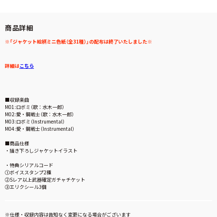
商品詳細
※「ジャケット絵柄ミニ色紙（全31種）」の配布は終了いたしました※
詳細は
こちら
■収録楽曲
M01:ロボミ（歌：水木一郎）
M02:愛・鋼戦士（歌：水木一郎）
M03:ロボミ（Instrumental）
M04:愛・鋼戦士（Instrumental）
■商品仕様
・描き下ろしジャケットイラスト
・特典シリアルコード
①ボイススタンプ2種
②Sレア以上武器確定ガチャチケット
③エリクシール3個
※仕様・収録内容は告知なく変更になる場合がございます