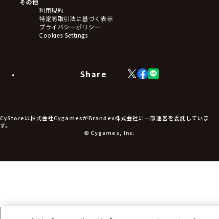
その他
ステッカー・シール・カード
利用規約
タペストリー・ポスター
特定商取引法に基づく表示
アームサポーター
プライバシーポリシー
ブレードホルダー
Cookies Settings
カードスリーブ・カード収納ケース
ラバーマット・マウスパッド
モバイルグッズ
生活雑貨
Share
X
Facebook
LINE
食品・飲料品
(Twitter)
食器
食玩
アパレル衣類
アパレル小物
CyStoreは株式会社CygamesがBrandex株式会社に一部運営を委託していま
アクセサリー
す。
文具
© Cygames, Inc.
書籍
コミック・小説
その他グッズ
チケット