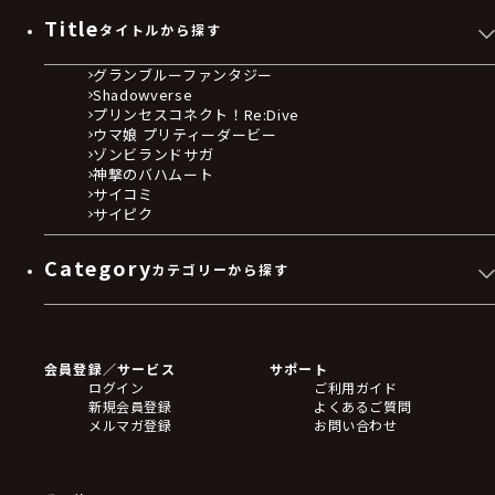
Title
タイトルから探す
グランブルーファンタジー
Shadowverse
プリンセスコネクト！Re:Dive
ウマ娘 プリティーダービー
ゾンビランドサガ
神撃のバハムート
サイコミ
サイピク
Category
カテゴリーから探す
ゲームソフト
Blu-ray・DVD
CD
会員登録／サービス
サポート
フィギュア
ログイン
ご利用ガイド
アクリルスタンド
新規会員登録
よくあるご質問
バッジ
メルマガ登録
お問い合わせ
キーホルダー・ストラップ
クリアファイル
ぬいぐるみ
アートボード