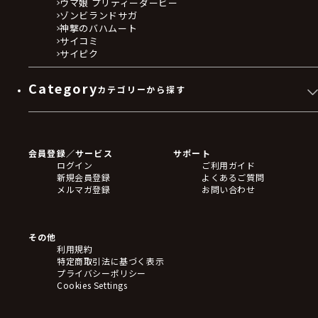
ウマ娘 プリティーダービー
契約の解除その他必要な措置をとることができるも
ゾンビランドサガ
神撃のバハムート
のとします。なお、これによりお客様に生じた損害
サイコミ
については、当社は一切責任を負いません。
サイピク
(1) 入力又は登録した情報に誤りがあり、当社から
お客様に対して連絡を取ることができない場合
Category
カテゴリーから探す
(2) 当社から連絡をしているにもかかわらず、お客
様から一定期間電子メールでのご返信を一切いただ
ゲームソフト
けない場合
Blu-ray・DVD
(3) 受領拒否やお客様の長期不在等理由の如何を問
CD
会員登録／サービス
サポート
わず、お客様が購入された商品等を受領しない場合
フィギュア
ログイン
ご利用ガイド
アクリルスタンド
(4) 支払能力がない場合、債務超過、無資力、破産
新規会員登録
よくあるご質問
バッジ
手続開始、民事再生手続開始、その他の倒産手続開
メルマガ登録
お問い合わせ
キーホルダー・ストラップ
始の申立てが行われた場合
クリアファイル
(5) 過去に本規約に違反し本サービスの利用の停止
ぬいぐるみ
アートボード
処分を受けたことがある者である場合
その他
ステッカー・シール・カード
(6) 法律行為を有効に行う能力を有していない場合
利用規約
タペストリー・ポスター
特定商取引法に基づく表示
(7) 決済事業者等から、お客様の本サービスの利用
アームサポーター
プライバシーポリシー
を停止する要請があった場合
ブレードホルダー
Cookies Settings
(8) 決済事業者等から、決済又は収納代行サービス
カードスリーブ・カード収納ケース
ラバーマット・マウスパッド
の利用停止措置が取られた場合