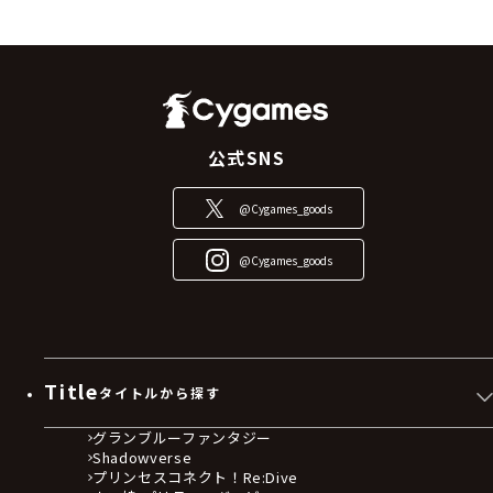
をご利用の際には、随時最新の本規約をご確認くだ
さい。
前項の定めにかかわらず、当社は、必要と判断した
場合には事前に当サイトにて変更後の本規約を掲示
することとし、変更後の本規約は事前に告知した効
力発生時期からその効力が生じるものとします。
公式SNS
当社は、本規約の変更によってお客様に生じた不利
益や損害については、一切責任を負いません。
@Cygames_goods
第２条 本サービスの利用
@Cygames_goods
本サービスの利用にあたって、お客様は、当サイト
その他当社が定める方法により「会員登録」を行い、
本サービスのアカウントを作成する必要がありま
す。会員登録の際は、入力又は登録する情報に誤り
がないよう正しい情報を入力しなければならず、当
Title
タイトルから探す
該情報に誤りがあったことによるお客様への損害や
不利益について、当社は一切責任を負いません。当
グランブルーファンタジー
社は、お客様が以下のいずれかに該当すると判断し
Shadowverse
た場合は、お客様に対して事前に通知することな
プリンセスコネクト！Re:Dive
く、本サービスの全部又は一部の利用を停止、売買