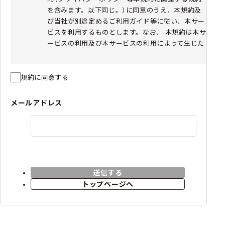
を含みます。以下同じ。）に同意のうえ、本規約及
び当社が別途定めるご利用ガイド等に従い、本サー
ビスを利用するものとします。なお、 本規約は本サ
ービスの利用及び本サービスの利用によって生じた
売買に関して適用されます。
お客様が未成年者である場合は、必ず親権者等法定
代理人の本規約への同意を得たうえで本サービスを
規約に同意する
利用するものとします。また、本規約に同意した時
点で未成年者であったお客様が、成年に達した後に
メールアドレス
本サービスを利用した場合、未成年者であった間の
利用行為を追認したものとみなします。
本規約の一部が法令等により無効と判断された場合
であっても、当該無効とされた部分以外の規定は引
き続き有効に存続するものとし、存続する部分につ
いてのお客様の同意も有効に存続するものとしま
送信する
す。
トップページへ
当社は、民法第548条の4の規定により本規約を随
時変更することができます。変更後の本規約は当サ
イト上に掲示することとし、当該掲示がなされた時
点からその効力を生じるものとします。本サービス