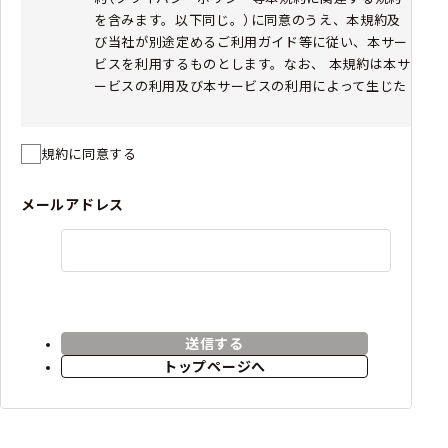
を含みます。以下同じ。）に同意のうえ、本規約及
び当社が別途定めるご利用ガイド等に従い、本サー
ビスを利用するものとします。なお、 本規約は本サ
ービスの利用及び本サービスの利用によって生じた
売買に関して適用されます。
お客様が未成年者である場合は、必ず親権者等法定
代理人の本規約への同意を得たうえで本サービスを
規約に同意する
利用するものとします。また、本規約に同意した時
点で未成年者であったお客様が、成年に達した後に
メールアドレス
本サービスを利用した場合、未成年者であった間の
利用行為を追認したものとみなします。
本規約の一部が法令等により無効と判断された場合
であっても、当該無効とされた部分以外の規定は引
き続き有効に存続するものとし、存続する部分につ
いてのお客様の同意も有効に存続するものとしま
送信する
す。
トップページへ
当社は、民法第548条の4の規定により本規約を随
時変更することができます。変更後の本規約は当サ
イト上に掲示することとし、当該掲示がなされた時
点からその効力を生じるものとします。本サービス