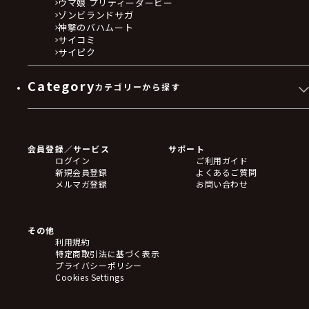
ウマ娘 プリティーダービー
契約の解除その他必要な措置をとることができるも
ゾンビランドサガ
神撃のバハムート
のとします。なお、これによりお客様に生じた損害
サイコミ
については、当社は一切責任を負いません。
サイピク
(1) 入力又は登録した情報に誤りがあり、当社から
お客様に対して連絡を取ることができない場合
Category
カテゴリーから探す
(2) 当社から連絡をしているにもかかわらず、お客
様から一定期間電子メールでのご返信を一切いただ
ゲームソフト
けない場合
Blu-ray・DVD
(3) 受領拒否やお客様の長期不在等理由の如何を問
CD
会員登録／サービス
サポート
わず、お客様が購入された商品等を受領しない場合
フィギュア
ログイン
ご利用ガイド
アクリルスタンド
(4) 支払能力がない場合、債務超過、無資力、破産
新規会員登録
よくあるご質問
バッジ
手続開始、民事再生手続開始、その他の倒産手続開
メルマガ登録
お問い合わせ
キーホルダー・ストラップ
始の申立てが行われた場合
クリアファイル
(5) 過去に本規約に違反し本サービスの利用の停止
ぬいぐるみ
アートボード
処分を受けたことがある者である場合
その他
ステッカー・シール・カード
(6) 法律行為を有効に行う能力を有していない場合
利用規約
タペストリー・ポスター
特定商取引法に基づく表示
(7) 決済事業者等から、お客様の本サービスの利用
アームサポーター
プライバシーポリシー
を停止する要請があった場合
ブレードホルダー
Cookies Settings
(8) 決済事業者等から、決済又は収納代行サービス
カードスリーブ・カード収納ケース
ラバーマット・マウスパッド
の利用停止措置が取られた場合