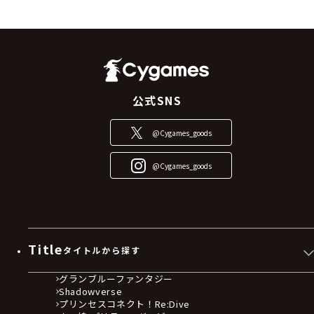
をご利用の際には、随時最新の本規約をご確認くだ
さい。
前項の定めにかかわらず、当社は、必要と判断した
場合には事前に当サイトにて変更後の本規約を掲示
することとし、変更後の本規約は事前に告知した効
力発生時期からその効力が生じるものとします。
公式SNS
当社は、本規約の変更によってお客様に生じた不利
益や損害については、一切責任を負いません。
@Cygames_goods
第２条 本サービスの利用
@Cygames_goods
本サービスの利用にあたって、お客様は、当サイト
その他当社が定める方法により「会員登録」を行い、
本サービスのアカウントを作成する必要がありま
す。会員登録の際は、入力又は登録する情報に誤り
がないよう正しい情報を入力しなければならず、当
Title
タイトルから探す
該情報に誤りがあったことによるお客様への損害や
不利益について、当社は一切責任を負いません。当
グランブルーファンタジー
社は、お客様が以下のいずれかに該当すると判断し
Shadowverse
た場合は、お客様に対して事前に通知することな
プリンセスコネクト！Re:Dive
く、本サービスの全部又は一部の利用を停止、売買