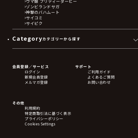
ウマ娘 プリティーダービー
契約の解除その他必要な措置をとることができるも
ゾンビランドサガ
神撃のバハムート
のとします。なお、これによりお客様に生じた損害
サイコミ
については、当社は一切責任を負いません。
サイピク
(1) 入力又は登録した情報に誤りがあり、当社から
お客様に対して連絡を取ることができない場合
Category
カテゴリーから探す
(2) 当社から連絡をしているにもかかわらず、お客
様から一定期間電子メールでのご返信を一切いただ
ゲームソフト
けない場合
Blu-ray・DVD
(3) 受領拒否やお客様の長期不在等理由の如何を問
CD
会員登録／サービス
サポート
わず、お客様が購入された商品等を受領しない場合
フィギュア
ログイン
ご利用ガイド
アクリルスタンド
(4) 支払能力がない場合、債務超過、無資力、破産
新規会員登録
よくあるご質問
バッジ
手続開始、民事再生手続開始、その他の倒産手続開
メルマガ登録
お問い合わせ
キーホルダー・ストラップ
始の申立てが行われた場合
クリアファイル
(5) 過去に本規約に違反し本サービスの利用の停止
ぬいぐるみ
アートボード
処分を受けたことがある者である場合
その他
ステッカー・シール・カード
(6) 法律行為を有効に行う能力を有していない場合
利用規約
タペストリー・ポスター
特定商取引法に基づく表示
(7) 決済事業者等から、お客様の本サービスの利用
アームサポーター
プライバシーポリシー
を停止する要請があった場合
ブレードホルダー
Cookies Settings
(8) 決済事業者等から、決済又は収納代行サービス
カードスリーブ・カード収納ケース
ラバーマット・マウスパッド
の利用停止措置が取られた場合