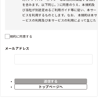
を含みます。以下同じ。）に同意のうえ、本規約及
び当社が別途定めるご利用ガイド等に従い、本サー
ビスを利用するものとします。なお、 本規約は本サ
ービスの利用及び本サービスの利用によって生じた
売買に関して適用されます。
お客様が未成年者である場合は、必ず親権者等法定
代理人の本規約への同意を得たうえで本サービスを
規約に同意する
利用するものとします。また、本規約に同意した時
点で未成年者であったお客様が、成年に達した後に
メールアドレス
本サービスを利用した場合、未成年者であった間の
利用行為を追認したものとみなします。
本規約の一部が法令等により無効と判断された場合
であっても、当該無効とされた部分以外の規定は引
き続き有効に存続するものとし、存続する部分につ
いてのお客様の同意も有効に存続するものとしま
送信する
す。
トップページへ
当社は、民法第548条の4の規定により本規約を随
時変更することができます。変更後の本規約は当サ
イト上に掲示することとし、当該掲示がなされた時
点からその効力を生じるものとします。本サービス