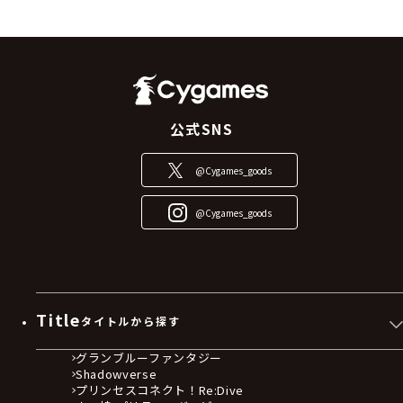
をご利用の際には、随時最新の本規約をご確認くだ
さい。
前項の定めにかかわらず、当社は、必要と判断した
場合には事前に当サイトにて変更後の本規約を掲示
することとし、変更後の本規約は事前に告知した効
力発生時期からその効力が生じるものとします。
公式SNS
当社は、本規約の変更によってお客様に生じた不利
益や損害については、一切責任を負いません。
@Cygames_goods
第２条 本サービスの利用
@Cygames_goods
本サービスの利用にあたって、お客様は、当サイト
その他当社が定める方法により「会員登録」を行い、
本サービスのアカウントを作成する必要がありま
す。会員登録の際は、入力又は登録する情報に誤り
がないよう正しい情報を入力しなければならず、当
Title
タイトルから探す
該情報に誤りがあったことによるお客様への損害や
不利益について、当社は一切責任を負いません。当
グランブルーファンタジー
社は、お客様が以下のいずれかに該当すると判断し
Shadowverse
た場合は、お客様に対して事前に通知することな
プリンセスコネクト！Re:Dive
く、本サービスの全部又は一部の利用を停止、売買