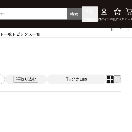
検索
詳細検索
ログイン
お気に入り
カー
ント一覧
トピックス一覧
フィギュア
クリアファイル
タペストリー・ポスター
ス
ラバーマット・マウスパッド
食器
発売日順
絞り込む
アクセサリー
その他グッズ