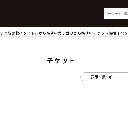
すぐ販売終了
タイトルから探す
カテゴリから探す
チケット情報
イベ
lu-ray・DVD
CD
ッジ
キーホルダー・ストラップ
ートボード
ステッカー・シール・カード
チケット
レードホルダー
カードスリーブ・カード収納ケー
活雑貨
食品・飲料品
表示件数
48件
パレル衣類
アパレル小物
籍
コミック・小説