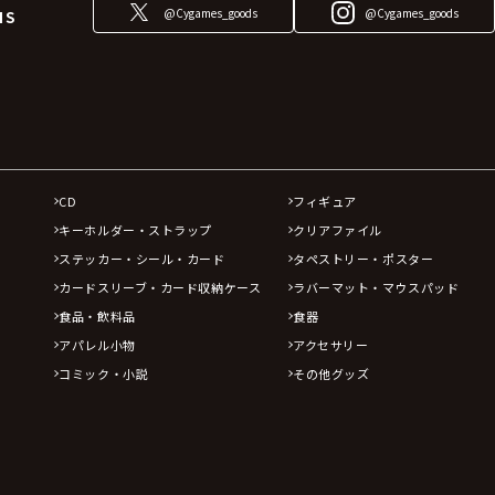
@Cygames_goods
@Cygames_goods
NS
CD
フィギュア
キーホルダー・ストラップ
クリアファイル
ステッカー・シール・カード
タペストリー・ポスター
カードスリーブ・カード収納ケース
ラバーマット・マウスパッド
食品・飲料品
食器
アパレル小物
アクセサリー
コミック・小説
その他グッズ