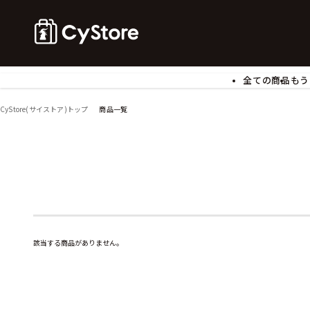
全ての商品
もう
ゲームソフト
B
CyStore(サイストア)トップ
商品一覧
アクリルスタンド
バ
ぬいぐるみ
ア
アームサポーター
ブ
モバイルグッズ
生
食玩
ア
文具
書
チケット
該当する商品がありません。