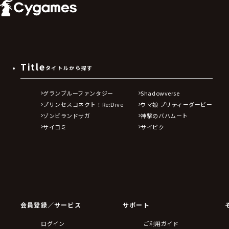
Title
タイトルから探す
グランブルーファンタジー
Shadowverse
プリンセスコネクト！Re:Dive
ウマ娘 プリティーダービー
ゾンビランドサガ
神撃のバハムート
サイコミ
サイピク
会員登録／サービス
サポート
ログイン
ご利用ガイド