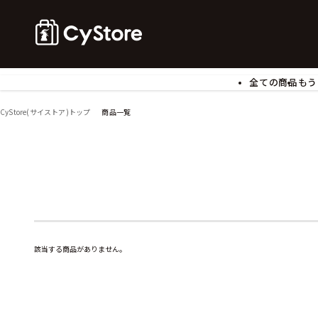
全ての商品
もう
ゲームソフト
B
CyStore(サイストア)トップ
商品一覧
アクリルスタンド
バ
ぬいぐるみ
ア
アームサポーター
ブ
モバイルグッズ
生
食玩
ア
文具
書
チケット
該当する商品がありません。