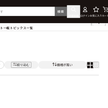
検索
詳細検索
ログイン
お気に入り
カー
ント一覧
トピックス一覧
フィギュア
クリアファイル
タペストリー・ポスター
ス
ラバーマット・マウスパッド
食器
価格が高い
絞り込む
アクセサリー
その他グッズ