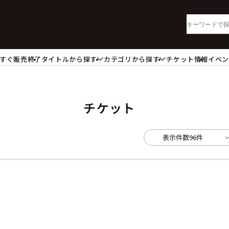
すぐ販売終了
タイトルから探す
カテゴリから探す
チケット情報
イベ
lu-ray・DVD
CD
ッジ
キーホルダー・ストラップ
ートボード
ステッカー・シール・カード
チケット
レードホルダー
カードスリーブ・カード収納ケー
活雑貨
食品・飲料品
表示件数
96件
パレル衣類
アパレル小物
籍
コミック・小説