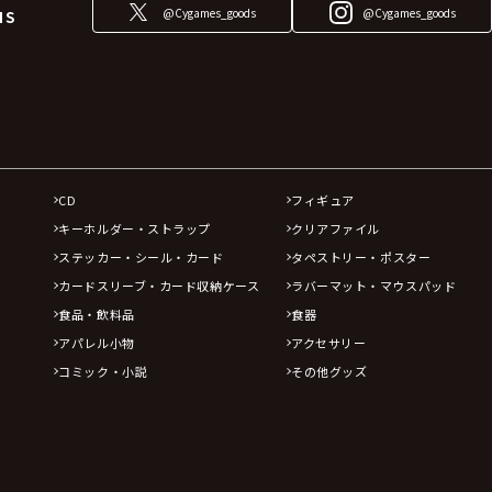
@Cygames_goods
@Cygames_goods
NS
CD
フィギュア
キーホルダー・ストラップ
クリアファイル
ステッカー・シール・カード
タペストリー・ポスター
カードスリーブ・カード収納ケース
ラバーマット・マウスパッド
食品・飲料品
食器
アパレル小物
アクセサリー
コミック・小説
その他グッズ