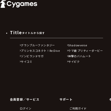
Title
タイトルから探す
グランブルーファンタジー
Shadowverse
プリンセスコネクト！Re:Dive
ウマ娘 プリティーダービー
ゾンビランドサガ
神撃のバハムート
サイコミ
サイピク
会員登録／サービス
サポート
ログイン
ご利用ガイド