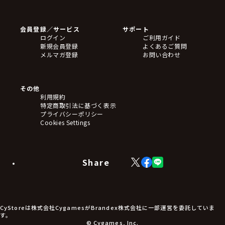
ゲームソフト
Blu-ray・DVD
CD
会員登録／サービス
サポート
フィギュア
ログイン
ご利用ガイド
アクリルスタンド
新規会員登録
よくあるご質問
バッジ
メルマガ登録
お問い合わせ
キーホルダー・ストラップ
クリアファイル
ぬいぐるみ
アートボード
その他
ステッカー・シール・カード
利用規約
タペストリー・ポスター
特定商取引法に基づく表示
アームサポーター
プライバシーポリシー
ブレードホルダー
Cookies Settings
カードスリーブ・カード収納ケース
ラバーマット・マウスパッド
モバイルグッズ
生活雑貨
Share
X
Facebook
LINE
食品・飲料品
(Twitter)
食器
食玩
アパレル衣類
アパレル小物
CyStoreは株式会社CygamesがBrandex株式会社に一部運営を委託していま
アクセサリー
す。
文具
© Cygames, Inc.