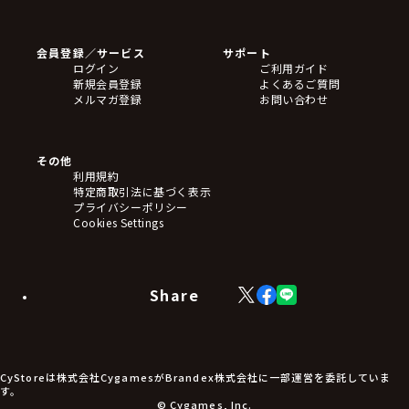
ゲームソフト
Blu-ray・DVD
CD
会員登録／サービス
サポート
フィギュア
ログイン
ご利用ガイド
アクリルスタンド
新規会員登録
よくあるご質問
バッジ
メルマガ登録
お問い合わせ
キーホルダー・ストラップ
クリアファイル
ぬいぐるみ
アートボード
その他
ステッカー・シール・カード
利用規約
タペストリー・ポスター
特定商取引法に基づく表示
アームサポーター
プライバシーポリシー
ブレードホルダー
Cookies Settings
カードスリーブ・カード収納ケース
ラバーマット・マウスパッド
モバイルグッズ
生活雑貨
Share
X
Facebook
LINE
食品・飲料品
(Twitter)
食器
食玩
アパレル衣類
アパレル小物
CyStoreは株式会社CygamesがBrandex株式会社に一部運営を委託していま
アクセサリー
す。
文具
© Cygames, Inc.